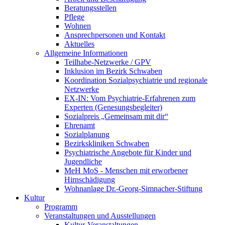
Beratungsstellen
Pflege
Wohnen
Ansprechpersonen und Kontakt
Aktuelles
Allgemeine Informationen
Teilhabe-Netzwerke / GPV
Inklusion im Bezirk Schwaben
Koordination Sozialpsychiatrie und regionale
Netzwerke
EX-IN: Vom Psychiatrie-Erfahrenen zum
Experten (Genesungsbegleiter)
Sozialpreis „Gemeinsam mit dir“
Ehrenamt
Sozialplanung
Bezirkskliniken Schwaben
Psychiatrische Angebote für Kinder und
Jugendliche
MeH MoS - Menschen mit erworbener
Hirnschädigung
Wohnanlage Dr.-Georg-Simnacher-Stiftung
Kultur
Programm
Veranstaltungen und Ausstellungen
Kultur-Veranstaltungen