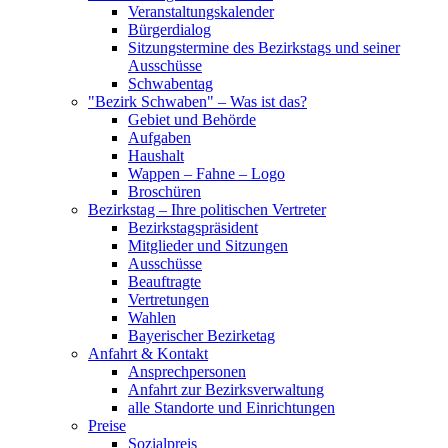
Veranstaltungskalender
Bürgerdialog
Sitzungstermine des Bezirkstags und seiner
Ausschüsse
Schwabentag
"Bezirk Schwaben" – Was ist das?
Gebiet und Behörde
Aufgaben
Haushalt
Wappen – Fahne – Logo
Broschüren
Bezirkstag – Ihre politischen Vertreter
Bezirkstagspräsident
Mitglieder und Sitzungen
Ausschüsse
Beauftragte
Vertretungen
Wahlen
Bayerischer Bezirketag
Anfahrt & Kontakt
Ansprechpersonen
Anfahrt zur Bezirksverwaltung
alle Standorte und Einrichtungen
Preise
Sozialpreis