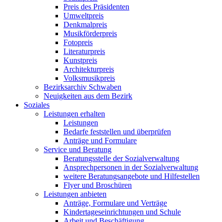
Preis des Präsidenten
Umweltpreis
Denkmalpreis
Musikförderpreis
Fotopreis
Literaturpreis
Kunstpreis
Architekturpreis
Volksmusikpreis
Bezirksarchiv Schwaben
Neuigkeiten aus dem Bezirk
Soziales
Leistungen erhalten
Leistungen
Bedarfe feststellen und überprüfen
Anträge und Formulare
Service und Beratung
Beratungsstelle der Sozialverwaltung
Ansprechpersonen in der Sozialverwaltung
weitere Beratungsangebote und Hilfestellen
Flyer und Broschüren
Leistungen anbieten
Anträge, Formulare und Verträge
Kindertageseinrichtungen und Schule
Arbeit und Beschäftigung