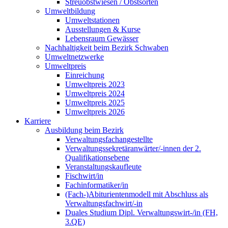
Streuobstwiesen / Obstsorten
Umweltbildung
Umweltstationen
Ausstellungen & Kurse
Lebensraum Gewässer
Nachhaltigkeit beim Bezirk Schwaben
Umweltnetzwerke
Umweltpreis
Einreichung
Umweltpreis 2023
Umweltpreis 2024
Umweltpreis 2025
Umweltpreis 2026
Karriere
Ausbildung beim Bezirk
Verwaltungsfachangestellte
Verwaltungssekretäranwärter/-innen der 2.
Qualifikationsebene
Veranstaltungskaufleute
Fischwirt/in
Fachinformatiker/in
(Fach-)Abiturientenmodell mit Abschluss als
Verwaltungsfachwirt/-in
Duales Studium Dipl. Verwaltungswirt-/in (FH,
3.QE)