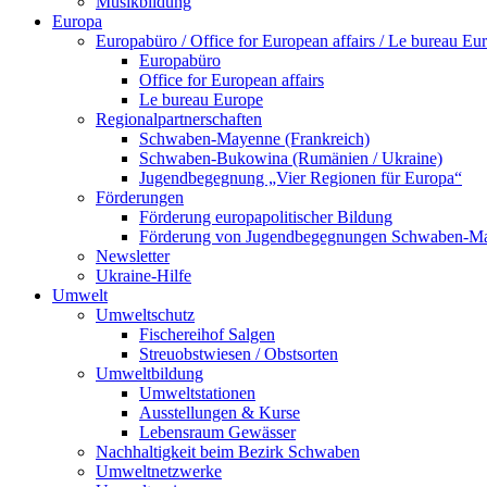
Musikbildung
Europa
Europabüro / Office for European affairs / Le bureau Eu
Europabüro
Office for European affairs
Le bureau Europe
Regionalpartnerschaften
Schwaben-Mayenne (Frankreich)
Schwaben-Bukowina (Rumänien / Ukraine)
Jugendbegegnung „Vier Regionen für Europa“
Förderungen
Förderung europapolitischer Bildung
Förderung von Jugendbegegnungen Schwaben-M
Newsletter
Ukraine-Hilfe
Umwelt
Umweltschutz
Fischereihof Salgen
Streuobstwiesen / Obstsorten
Umweltbildung
Umweltstationen
Ausstellungen & Kurse
Lebensraum Gewässer
Nachhaltigkeit beim Bezirk Schwaben
Umweltnetzwerke