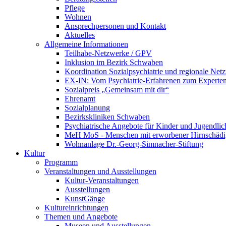
Pflege
Wohnen
Ansprechpersonen und Kontakt
Aktuelles
Allgemeine Informationen
Teilhabe-Netzwerke / GPV
Inklusion im Bezirk Schwaben
Koordination Sozialpsychiatrie und regionale Net
EX-IN: Vom Psychiatrie-Erfahrenen zum Experten
Sozialpreis „Gemeinsam mit dir“
Ehrenamt
Sozialplanung
Bezirkskliniken Schwaben
Psychiatrische Angebote für Kinder und Jugendlic
MeH MoS - Menschen mit erworbener Hirnschäd
Wohnanlage Dr.-Georg-Simnacher-Stiftung
Kultur
Programm
Veranstaltungen und Ausstellungen
Kultur-Veranstaltungen
Ausstellungen
KunstGänge
Kultureinrichtungen
Themen und Angebote
Museen und Ausstellungen