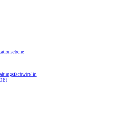
kationsebene
ltungsfachwirt/-in
.QE)