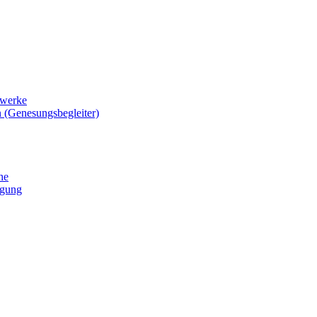
zwerke
 (Genesungsbegleiter)
he
igung