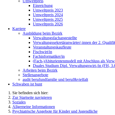
Umweltpreis
Einreichung
Umweltpreis 2023
Umweltpreis 2024
Umweltpreis 2025
Umweltpreis 2026
Karriere
Ausbildung beim Bezirk
Verwaltungsfachangestellte
Verwaltungssekretäranwärter/-innen der 2. Qualifi
Veranstaltungskaufleute
Fischwirt/in
Fachinformatiker/in
(Fach-)Abiturientenmodell mit Abschluss als Verwa
Duales Studium Dipl. Verwaltungswirt-/in (FH, 3
Arbeiten beim Bezirk
Stellenangebote
audit berufundfamilie und beruf&vielfalt
Schwaben ist bunt
Sie befinden sich hier:
Zur Startseite navigieren
Soziales
Allgemeine Informationen
Psychiatrische Angebote für Kinder und Jugendliche