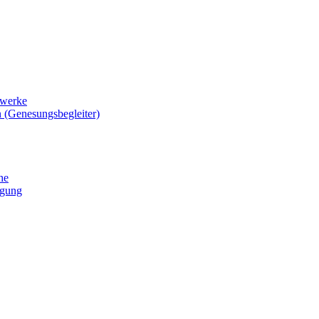
zwerke
 (Genesungsbegleiter)
he
igung