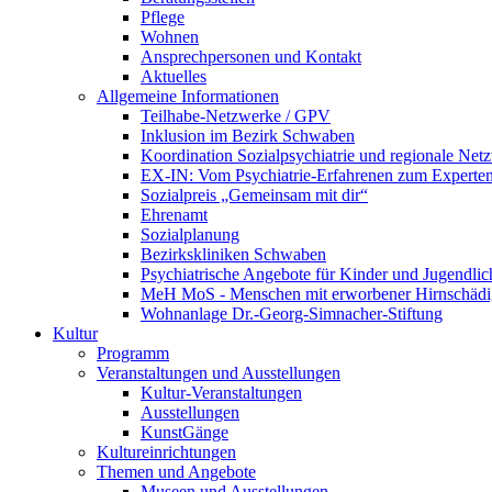
Pflege
Wohnen
Ansprechpersonen und Kontakt
Aktuelles
Allgemeine Informationen
Teilhabe-Netzwerke / GPV
Inklusion im Bezirk Schwaben
Koordination Sozialpsychiatrie und regionale Net
EX-IN: Vom Psychiatrie-Erfahrenen zum Experten
Sozialpreis „Gemeinsam mit dir“
Ehrenamt
Sozialplanung
Bezirkskliniken Schwaben
Psychiatrische Angebote für Kinder und Jugendlic
MeH MoS - Menschen mit erworbener Hirnschäd
Wohnanlage Dr.-Georg-Simnacher-Stiftung
Kultur
Programm
Veranstaltungen und Ausstellungen
Kultur-Veranstaltungen
Ausstellungen
KunstGänge
Kultureinrichtungen
Themen und Angebote
Museen und Ausstellungen