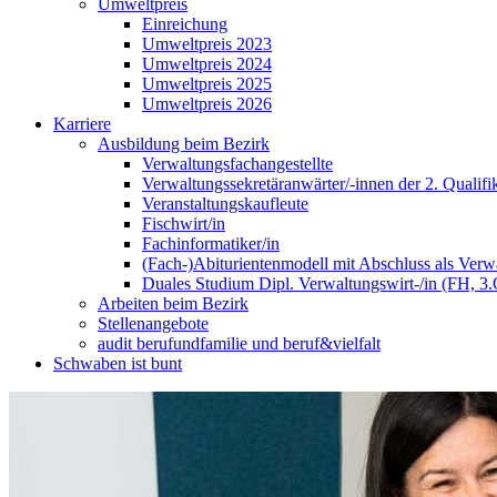
Umweltpreis
Einreichung
Umweltpreis 2023
Umweltpreis 2024
Umweltpreis 2025
Umweltpreis 2026
Karriere
Ausbildung beim Bezirk
Verwaltungsfachangestellte
Verwaltungssekretäranwärter/-innen der 2. Qualifi
Veranstaltungskaufleute
Fischwirt/in
Fachinformatiker/in
(Fach-)Abiturientenmodell mit Abschluss als Verwa
Duales Studium Dipl. Verwaltungswirt-/in (FH, 3
Arbeiten beim Bezirk
Stellenangebote
audit berufundfamilie und beruf&vielfalt
Schwaben ist bunt