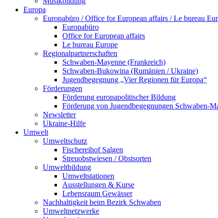
Musikbildung
Europa
Europabüro / Office for European affairs / Le bureau Eu
Europabüro
Office for European affairs
Le bureau Europe
Regionalpartnerschaften
Schwaben-Mayenne (Frankreich)
Schwaben-Bukowina (Rumänien / Ukraine)
Jugendbegegnung „Vier Regionen für Europa“
Förderungen
Förderung europapolitischer Bildung
Förderung von Jugendbegegnungen Schwaben-M
Newsletter
Ukraine-Hilfe
Umwelt
Umweltschutz
Fischereihof Salgen
Streuobstwiesen / Obstsorten
Umweltbildung
Umweltstationen
Ausstellungen & Kurse
Lebensraum Gewässer
Nachhaltigkeit beim Bezirk Schwaben
Umweltnetzwerke