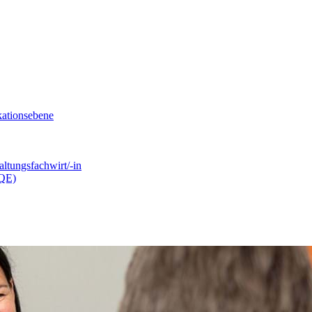
kationsebene
ltungsfachwirt/-in
.QE)