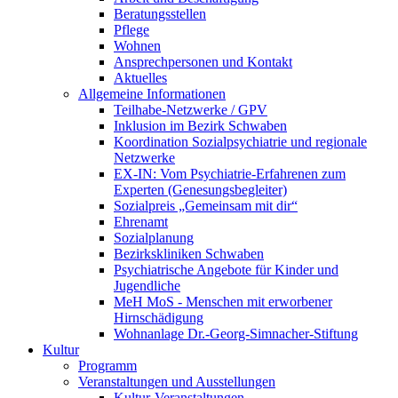
Beratungsstellen
Pflege
Wohnen
Ansprechpersonen und Kontakt
Aktuelles
Allgemeine Informationen
Teilhabe-Netzwerke / GPV
Inklusion im Bezirk Schwaben
Koordination Sozialpsychiatrie und regionale
Netzwerke
EX-IN: Vom Psychiatrie-Erfahrenen zum
Experten (Genesungsbegleiter)
Sozialpreis „Gemeinsam mit dir“
Ehrenamt
Sozialplanung
Bezirkskliniken Schwaben
Psychiatrische Angebote für Kinder und
Jugendliche
MeH MoS - Menschen mit erworbener
Hirnschädigung
Wohnanlage Dr.-Georg-Simnacher-Stiftung
Kultur
Programm
Veranstaltungen und Ausstellungen
Kultur-Veranstaltungen