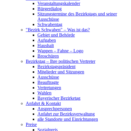
Veranstaltungskalender
Bürgerdialog
Sitzungstermine des Bezirkstags und seiner
Ausschüsse
Schwabentag
"Bezirk Schwaben" – Was ist das?
Gebiet und Behörde
Aufgaben
Haushalt
Wappen – Fahne – Logo
Broschüren
Bezirkstag – Ihre politischen Vertreter
Bezirkstagspräsident
Mitglieder und Sitzungen
Ausschüsse
Beauftragte
Vertretungen
Wahlen
Bayerischer Bezirketag
Anfahrt & Kontakt
Ansprechpersonen
Anfahrt zur Bezirksverwaltung
alle Standorte und Einrichtungen
Preise
Sozialpreis