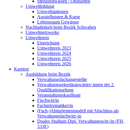
Streuobstwiesen / Obstsorten
Umweltbildung
Umweltstationen
Ausstellungen & Kurse
Lebensraum Gewässer
Nachhaltigkeit beim Bezirk Schwaben
Umweltnetzwerke
Umweltpreis
Einreichung
Umweltpreis 2023
Umweltpreis 2024
Umweltpreis 2025
Umweltpreis 2026
Karriere
Ausbildung beim Bezirk
Verwaltungsfachangestellte
Verwaltungssekretäranwärter/-innen der 2.
Qualifikationsebene
Veranstaltungskaufleute
Fischwirt/in
Fachinformatiker/in
(Fach-)Abiturientenmodell mit Abschluss als
Verwaltungsfachwirt/-in
Duales Studium Dipl. Verwaltungswirt-/in (FH,
3.QE)