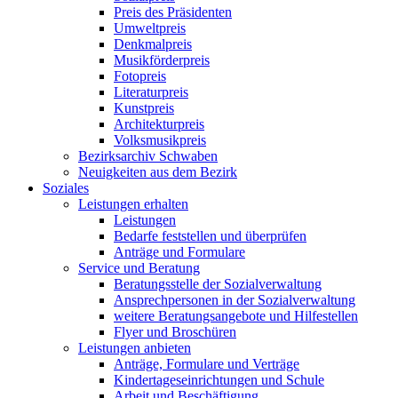
Preis des Präsidenten
Umweltpreis
Denkmalpreis
Musikförderpreis
Fotopreis
Literaturpreis
Kunstpreis
Architekturpreis
Volksmusikpreis
Bezirksarchiv Schwaben
Neuigkeiten aus dem Bezirk
Soziales
Leistungen erhalten
Leistungen
Bedarfe feststellen und überprüfen
Anträge und Formulare
Service und Beratung
Beratungsstelle der Sozialverwaltung
Ansprechpersonen in der Sozialverwaltung
weitere Beratungsangebote und Hilfestellen
Flyer und Broschüren
Leistungen anbieten
Anträge, Formulare und Verträge
Kindertageseinrichtungen und Schule
Arbeit und Beschäftigung