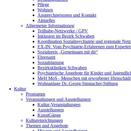
Pflege
Wohnen
Ansprechpersonen und Kontakt
Aktuelles
Allgemeine Informationen
Teilhabe-Netzwerke / GPV
Inklusion im Bezirk Schwaben
Koordination Sozialpsychiatrie und regionale Net
EX-IN: Vom Psychiatrie-Erfahrenen zum Experten
Sozialpreis „Gemeinsam mit dir“
Ehrenamt
Sozialplanung
Bezirkskliniken Schwaben
Psychiatrische Angebote für Kinder und Jugendlic
MeH MoS - Menschen mit erworbener Hirnschäd
Wohnanlage Dr.-Georg-Simnacher-Stiftung
Kultur
Programm
Veranstaltungen und Ausstellungen
Kultur-Veranstaltungen
Ausstellungen
KunstGänge
Kultureinrichtungen
Themen und Angebote
Museen und Ausstellungen