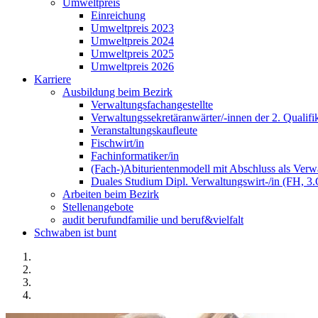
Umweltpreis
Einreichung
Umweltpreis 2023
Umweltpreis 2024
Umweltpreis 2025
Umweltpreis 2026
Karriere
Ausbildung beim Bezirk
Verwaltungsfachangestellte
Verwaltungssekretäranwärter/-innen der 2. Qualifi
Veranstaltungskaufleute
Fischwirt/in
Fachinformatiker/in
(Fach-)Abiturientenmodell mit Abschluss als Verwa
Duales Studium Dipl. Verwaltungswirt-/in (FH, 3
Arbeiten beim Bezirk
Stellenangebote
audit berufundfamilie und beruf&vielfalt
Schwaben ist bunt