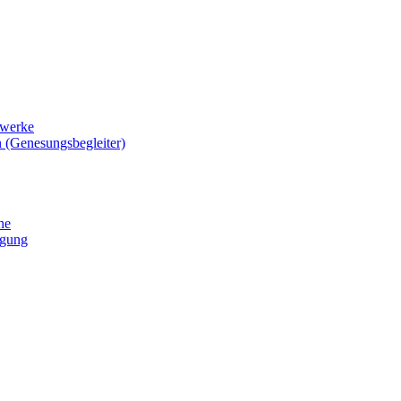
zwerke
 (Genesungsbegleiter)
he
igung