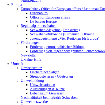
Musikbildung
Europa
Europabüro / Office for European affairs / Le bureau Eu
Europabüro
Office for European affairs
Le bureau Europe
Regionalpartnerschaften
Schwaben-Mayenne (Frankreich)
Schwaben-Bukowina (Rumänien / Ukraine)
Jugendbegegnung „Vier Regionen für Europa“
Förderungen
Förderung europapolitischer Bildung
Förderung von Jugendbegegnungen Schwaben-M
Newsletter
Ukraine-Hilfe
Umwelt
Umweltschutz
Fischereihof Salgen
Streuobstwiesen / Obstsorten
Umweltbildung
Umweltstationen
Ausstellungen & Kurse
Lebensraum Gewässer
Nachhaltigkeit beim Bezirk Schwaben
Umweltnetzwerke