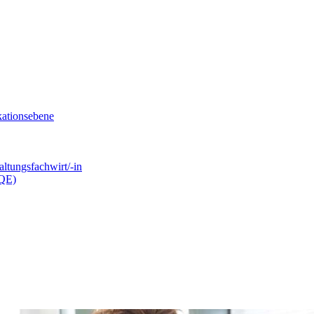
kationsebene
ltungsfachwirt/-in
.QE)