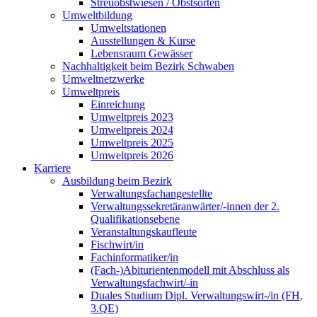
Streuobstwiesen / Obstsorten
Umweltbildung
Umweltstationen
Ausstellungen & Kurse
Lebensraum Gewässer
Nachhaltigkeit beim Bezirk Schwaben
Umweltnetzwerke
Umweltpreis
Einreichung
Umweltpreis 2023
Umweltpreis 2024
Umweltpreis 2025
Umweltpreis 2026
Karriere
Ausbildung beim Bezirk
Verwaltungsfachangestellte
Verwaltungssekretäranwärter/-innen der 2.
Qualifikationsebene
Veranstaltungskaufleute
Fischwirt/in
Fachinformatiker/in
(Fach-)Abiturientenmodell mit Abschluss als
Verwaltungsfachwirt/-in
Duales Studium Dipl. Verwaltungswirt-/in (FH,
3.QE)