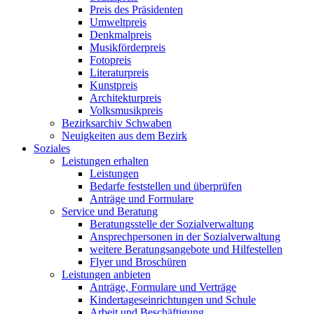
Preis des Präsidenten
Umweltpreis
Denkmalpreis
Musikförderpreis
Fotopreis
Literaturpreis
Kunstpreis
Architekturpreis
Volksmusikpreis
Bezirksarchiv Schwaben
Neuigkeiten aus dem Bezirk
Soziales
Leistungen erhalten
Leistungen
Bedarfe feststellen und überprüfen
Anträge und Formulare
Service und Beratung
Beratungsstelle der Sozialverwaltung
Ansprechpersonen in der Sozialverwaltung
weitere Beratungsangebote und Hilfestellen
Flyer und Broschüren
Leistungen anbieten
Anträge, Formulare und Verträge
Kindertageseinrichtungen und Schule
Arbeit und Beschäftigung