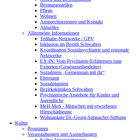
Beratungsstellen
Pflege
Wohnen
Ansprechpersonen und Kontakt
Aktuelles
Allgemeine Informationen
Teilhabe-Netzwerke / GPV
Inklusion im Bezirk Schwaben
Koordination Sozialpsychiatrie und regionale
Netzwerke
EX-IN: Vom Psychiatrie-Erfahrenen zum
Experten (Genesungsbegleiter)
Sozialpreis „Gemeinsam mit dir“
Ehrenamt
Sozialplanung
Bezirkskliniken Schwaben
Psychiatrische Angebote für Kinder und
Jugendliche
MeH MoS - Menschen mit erworbener
Hirnschädigung
Wohnanlage Dr.-Georg-Simnacher-Stiftung
Kultur
Programm
Veranstaltungen und Ausstellungen
Kultur-Veranstaltungen