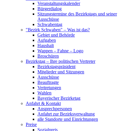
Veranstaltungskalender
Bürgerdialog
Sitzungstermine des Bezirkstags und seiner
Ausschüsse
Schwabentag
"Bezirk Schwaben" – Was ist das?
Gebiet und Behörde
Aufgaben
Haushalt
Wappen – Fahne – Logo
Broschüren
Bezirkstag – Ihre politischen Vertreter
Bezirkstagspräsident
Mitglieder und Sitzungen
Ausschüsse
Beauftragte
Vertretungen
Wahlen
Bayerischer Bezirketag
Anfahrt & Kontakt
Ansprechpersonen
Anfahrt zur Bezirksverwaltung
alle Standorte und Einrichtungen
Preise
Sozialpreis