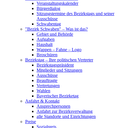
Veranstaltungskalender
Bürgerdialog
Sitzungstermine des Bezirkstags und seiner
Ausschüsse
Schwabentag
"Bezirk Schwaben" – Was ist das?
Gebiet und Behörde
Aufgaben
Haushalt
Wappen – Fahne – Logo
Broschüren
Bezirkstag – Ihre politischen Vertreter
Bezirkstagspräsident
Mitglieder und Sitzungen
Ausschüsse
Beauftragte
Vertretungen
Wahlen
Bayerischer Bezirketag
Anfahrt & Kontakt
Ansprechpersonen
Anfahrt zur Bezirksverwaltung
alle Standorte und Einrichtungen
Preise
Sozialpreis