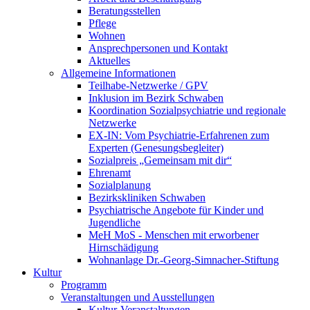
Beratungsstellen
Pflege
Wohnen
Ansprechpersonen und Kontakt
Aktuelles
Allgemeine Informationen
Teilhabe-Netzwerke / GPV
Inklusion im Bezirk Schwaben
Koordination Sozialpsychiatrie und regionale
Netzwerke
EX-IN: Vom Psychiatrie-Erfahrenen zum
Experten (Genesungsbegleiter)
Sozialpreis „Gemeinsam mit dir“
Ehrenamt
Sozialplanung
Bezirkskliniken Schwaben
Psychiatrische Angebote für Kinder und
Jugendliche
MeH MoS - Menschen mit erworbener
Hirnschädigung
Wohnanlage Dr.-Georg-Simnacher-Stiftung
Kultur
Programm
Veranstaltungen und Ausstellungen
Kultur-Veranstaltungen