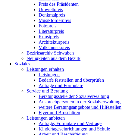
Preis des Präsidenten
Umweltpreis
Denkmalpreis
Musikförderpreis
Fotopreis
Literaturpreis
Kunstpreis
Architekturpreis
Volksmusikpreis
Bezirksarchiv Schwaben
Neuigkeiten aus dem Bezirk
Soziales
Leistungen erhalten
Leistungen
Bedarfe feststellen und überprüfen
Anträge und Formulare
Service und Beratung
Beratungsstelle der Sozialverwaltung
Ansprechpersonen in der Sozialverwaltung
weitere Beratungsangebote und Hilfestellen
Flyer und Broschüren
Leistungen anbieten
Anträge, Formulare und Verträge
Kindertageseinrichtungen und Schule
Arbeit und Beschäftigung