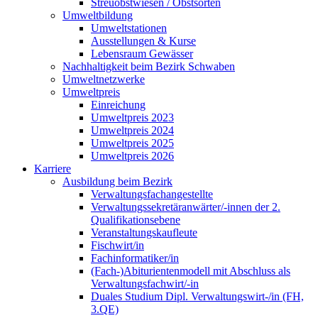
Streuobstwiesen / Obstsorten
Umweltbildung
Umweltstationen
Ausstellungen & Kurse
Lebensraum Gewässer
Nachhaltigkeit beim Bezirk Schwaben
Umweltnetzwerke
Umweltpreis
Einreichung
Umweltpreis 2023
Umweltpreis 2024
Umweltpreis 2025
Umweltpreis 2026
Karriere
Ausbildung beim Bezirk
Verwaltungsfachangestellte
Verwaltungssekretäranwärter/-innen der 2.
Qualifikationsebene
Veranstaltungskaufleute
Fischwirt/in
Fachinformatiker/in
(Fach-)Abiturientenmodell mit Abschluss als
Verwaltungsfachwirt/-in
Duales Studium Dipl. Verwaltungswirt-/in (FH,
3.QE)