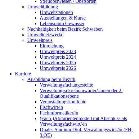
Streuobstwiesen / Obstsorten
Umweltbildung
Umweltstationen
Ausstellungen & Kurse
Lebensraum Gewässer
Nachhaltigkeit beim Bezirk Schwaben
Umweltnetzwerke
Umweltpreis
Einreichung
Umweltpreis 2023
Umweltpreis 2024
Umweltpreis 2025
Umweltpreis 2026
Karriere
Ausbildung beim Bezirk
Verwaltungsfachangestellte
Verwaltungssekretäranwärter/-innen der 2.
Qualifikationsebene
Veranstaltungskaufleute
Fischwirt/in
Fachinformatiker/in
(Fach-)Abiturientenmodell mit Abschluss als
Verwaltungsfachwirt/-in
Duales Studium Dipl. Verwaltungswirt-/in (FH,
3.QE)