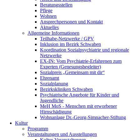
Beratungsstellen
Pflege
Wohnen
Ansprechpersonen und Kontakt
Aktuelles
Allgemeine Informationen
Teilhabe-Netzwerke / GPV
Inklusion im Bezirk Schwaben
Koordination Sozialpsychiatrie und regionale
Netzwerke
EX-IN: Vom Psychiatrie-Erfahrenen zum
Experten (Genesungsbegleiter)
Sozialpreis „Gemeinsam mit dir“
Ehrenamt
Sozialplanung
Bezirkskliniken Schwaben
Psychiatrische Angebote für Kinder und
Jugendliche
MeH MoS - Menschen mit erworbener
Hirnschädigung
Wohnanlage Dr.-Georg-Simnacher-Stiftung
Kultur
Programm
Veranstaltungen und Ausstellungen
Kultur-Veranstaltungen