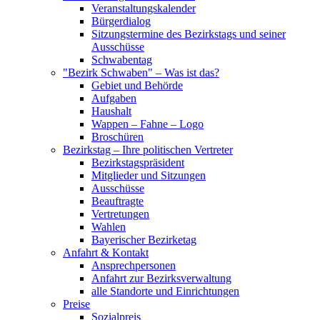
Veranstaltungskalender
Bürgerdialog
Sitzungstermine des Bezirkstags und seiner
Ausschüsse
Schwabentag
"Bezirk Schwaben" – Was ist das?
Gebiet und Behörde
Aufgaben
Haushalt
Wappen – Fahne – Logo
Broschüren
Bezirkstag – Ihre politischen Vertreter
Bezirkstagspräsident
Mitglieder und Sitzungen
Ausschüsse
Beauftragte
Vertretungen
Wahlen
Bayerischer Bezirketag
Anfahrt & Kontakt
Ansprechpersonen
Anfahrt zur Bezirksverwaltung
alle Standorte und Einrichtungen
Preise
Sozialpreis