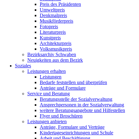
Preis des Präsidenten
Umweltpreis
Denkmalpreis
Musikförderpreis
Fotopreis
Literaturpreis
Kunstpreis
Architekturpreis
Volksmusikpreis
Bezirksarchiv Schwaben
Neuigkeiten aus dem Bezirk
Soziales
Leistungen erhalten
Leistungen
Bedarfe feststellen und überprüfen
Anträge und Formulare
Service und Beratung
Beratungsstelle der Sozialverwaltung
Ansprechpersonen in der Sozialverwaltung
weitere Beratungsangebote und Hilfestellen
Flyer und Broschüren
Leistungen anbieten
Anträge, Formulare und Verträge
Kindertageseinrichtungen und Schule
Arbeit und Beschäftigung