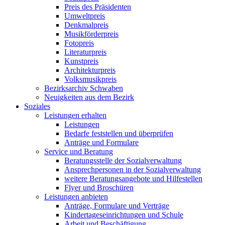
Preis des Präsidenten
Umweltpreis
Denkmalpreis
Musikförderpreis
Fotopreis
Literaturpreis
Kunstpreis
Architekturpreis
Volksmusikpreis
Bezirksarchiv Schwaben
Neuigkeiten aus dem Bezirk
Soziales
Leistungen erhalten
Leistungen
Bedarfe feststellen und überprüfen
Anträge und Formulare
Service und Beratung
Beratungsstelle der Sozialverwaltung
Ansprechpersonen in der Sozialverwaltung
weitere Beratungsangebote und Hilfestellen
Flyer und Broschüren
Leistungen anbieten
Anträge, Formulare und Verträge
Kindertageseinrichtungen und Schule
Arbeit und Beschäftigung