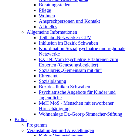
Beratungsstellen
Pflege
Wohnen
Ansprechpersonen und Kontakt
Aktuelles
Allgemeine Informationen
Teilhabe-Netzwerke / GPV
Inklusion im Bezirk Schwaben
Koordination Sozialpsychiatrie und regionale
Netzwerke
EX-IN: Vom Psychiatrie-Erfahrenen zum
Experten (Genesungsbegleiter)
Sozialpreis „Gemeinsam mit dir“
Ehrenamt
Sozialplanung
Bezirkskliniken Schwaben
Psychiatrische Angebote für Kinder und
Jugendliche
MeH MoS - Menschen mit erworbener
Hirnschädigung
Wohnanlage Dr.-Georg-Simnacher-Stiftung
Kultur
Programm
Veranstaltungen und Ausstellungen
Kultur-Veranstaltungen