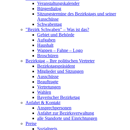
Veranstaltungskalender
Bürgerdialog
Sitzungstermine des Bezirkstags und seiner
Ausschüsse
Schwabentag
"Bezirk Schwaben" – Was ist das?
Gebiet und Behörde
Aufgaben
Haushalt
Wappen – Fahne – Logo
Broschüren
Bezirkstag – Ihre politischen Vertreter
Bezirkstagspräsident
Mitglieder und Sitzungen
Ausschüsse
Beauftragte
Vertretungen
Wahlen
Bayerischer Bezirketag
Anfahrt & Kontakt
Ansprechpersonen
Anfahrt zur Bezirksverwaltung
alle Standorte und Einrichtungen
Preise
Sozialpreis