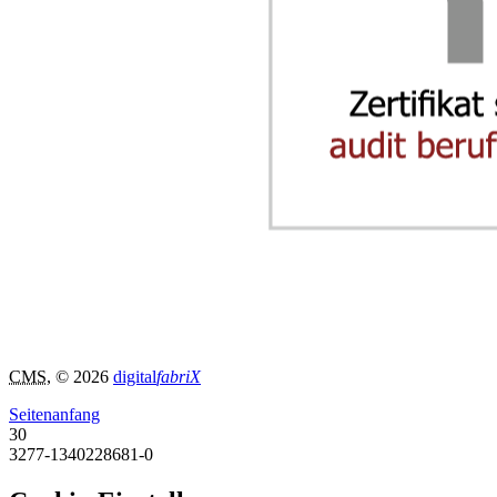
CMS
, © 2026
digital
fabriX
Seitenanfang
30
3277-1340228681-0