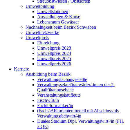
Streuobstwiesen / Obstsorten
Umweltbildung
Umweltstationen
Ausstellungen & Kurse
Lebensraum Gewässer
Nachhaltigkeit beim Bezirk Schwaben
Umweltnetzwerke
Umweltpreis
Einreichung
Umweltpreis 2023
Umweltpreis 2024
Umweltpreis 2025
Umweltpreis 2026
Karriere
Ausbildung beim Bezirk
Verwaltungsfachangestellte
Verwaltungssekretäranwärter/-innen der 2.
Qualifikationsebene
Veranstaltungskaufleute
Fischwirt/in
Fachinformatiker/in
(Fach-)Abiturientenmodell mit Abschluss als
Verwaltungsfachwirt/-in
Duales Studium Dipl. Verwaltungswirt-/in (FH,
3.QE)