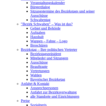
Veranstaltungskalender
Bürgerdialog
Sitzungstermine des Bezirkstags und seiner
Ausschüsse
Schwabentag
"Bezirk Schwaben" – Was ist das?
Gebiet und Behörde
Aufgaben
Haushalt
Wappen – Fahne – Logo
Broschüren
Bezirkstag – Ihre politischen Vertreter
Bezirkstagspräsident
Mitglieder und Sitzungen
Ausschüsse
Beauftragte
Vertretungen
Wahlen
Bayerischer Bezirketag
Anfahrt & Kontakt
Ansprechpersonen
Anfahrt zur Bezirksverwaltung
alle Standorte und Einrichtungen
Preise
Sozialpreis