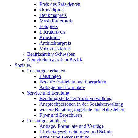
Preis des Präsidenten
Umweltpreis
Denkmalpreis
Musikförderpreis
Fotopreis
Literaturpreis
Kunstpreis
Architekturpreis
Volksmusikpreis
Bezirksarchiv Schwaben
Neuigkeiten aus dem Bezirk
Soziales
Leistungen erhalten
Leistungen
Bedarfe feststellen und überprüfen
Anträge und Formulare
Service und Beratung
Beratungsstelle der Sozialverwaltung
Ansprechpersonen in der Sozialverwaltung
weitere Beratungsangebote und Hilfestellen
Flyer und Broschüren
Leistungen anbieten
Anträge, Formulare und Verträge
Kindertageseinrichtungen und Schule
Arbeit und Beschäftigung