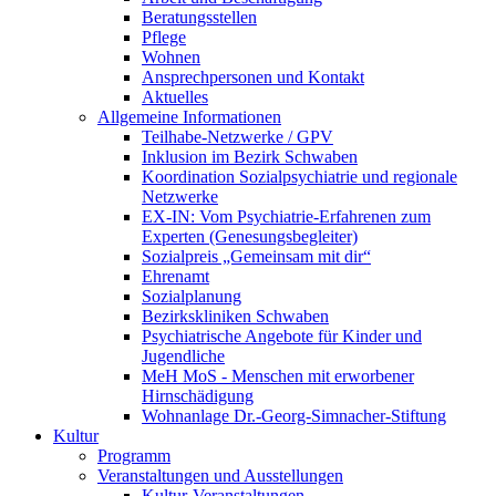
Beratungsstellen
Pflege
Wohnen
Ansprechpersonen und Kontakt
Aktuelles
Allgemeine Informationen
Teilhabe-Netzwerke / GPV
Inklusion im Bezirk Schwaben
Koordination Sozialpsychiatrie und regionale
Netzwerke
EX-IN: Vom Psychiatrie-Erfahrenen zum
Experten (Genesungsbegleiter)
Sozialpreis „Gemeinsam mit dir“
Ehrenamt
Sozialplanung
Bezirkskliniken Schwaben
Psychiatrische Angebote für Kinder und
Jugendliche
MeH MoS - Menschen mit erworbener
Hirnschädigung
Wohnanlage Dr.-Georg-Simnacher-Stiftung
Kultur
Programm
Veranstaltungen und Ausstellungen
Kultur-Veranstaltungen