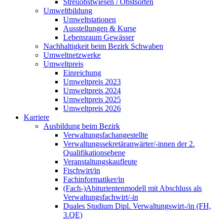
Streuobstwiesen / Obstsorten
Umweltbildung
Umweltstationen
Ausstellungen & Kurse
Lebensraum Gewässer
Nachhaltigkeit beim Bezirk Schwaben
Umweltnetzwerke
Umweltpreis
Einreichung
Umweltpreis 2023
Umweltpreis 2024
Umweltpreis 2025
Umweltpreis 2026
Karriere
Ausbildung beim Bezirk
Verwaltungsfachangestellte
Verwaltungssekretäranwärter/-innen der 2.
Qualifikationsebene
Veranstaltungskaufleute
Fischwirt/in
Fachinformatiker/in
(Fach-)Abiturientenmodell mit Abschluss als
Verwaltungsfachwirt/-in
Duales Studium Dipl. Verwaltungswirt-/in (FH,
3.QE)