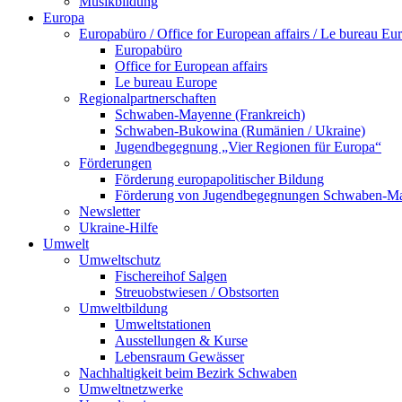
Musikbildung
Europa
Europabüro / Office for European affairs / Le bureau Eu
Europabüro
Office for European affairs
Le bureau Europe
Regionalpartnerschaften
Schwaben-Mayenne (Frankreich)
Schwaben-Bukowina (Rumänien / Ukraine)
Jugendbegegnung „Vier Regionen für Europa“
Förderungen
Förderung europapolitischer Bildung
Förderung von Jugendbegegnungen Schwaben-M
Newsletter
Ukraine-Hilfe
Umwelt
Umweltschutz
Fischereihof Salgen
Streuobstwiesen / Obstsorten
Umweltbildung
Umweltstationen
Ausstellungen & Kurse
Lebensraum Gewässer
Nachhaltigkeit beim Bezirk Schwaben
Umweltnetzwerke