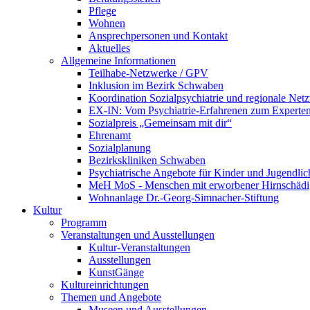
Pflege
Wohnen
Ansprechpersonen und Kontakt
Aktuelles
Allgemeine Informationen
Teilhabe-Netzwerke / GPV
Inklusion im Bezirk Schwaben
Koordination Sozialpsychiatrie und regionale Net
EX-IN: Vom Psychiatrie-Erfahrenen zum Experten
Sozialpreis „Gemeinsam mit dir“
Ehrenamt
Sozialplanung
Bezirkskliniken Schwaben
Psychiatrische Angebote für Kinder und Jugendlic
MeH MoS - Menschen mit erworbener Hirnschäd
Wohnanlage Dr.-Georg-Simnacher-Stiftung
Kultur
Programm
Veranstaltungen und Ausstellungen
Kultur-Veranstaltungen
Ausstellungen
KunstGänge
Kultureinrichtungen
Themen und Angebote
Museen und Ausstellungen