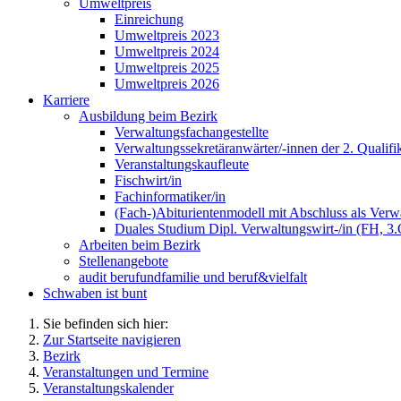
Umweltpreis
Einreichung
Umweltpreis 2023
Umweltpreis 2024
Umweltpreis 2025
Umweltpreis 2026
Karriere
Ausbildung beim Bezirk
Verwaltungsfachangestellte
Verwaltungssekretäranwärter/-innen der 2. Qualifi
Veranstaltungskaufleute
Fischwirt/in
Fachinformatiker/in
(Fach-)Abiturientenmodell mit Abschluss als Verwa
Duales Studium Dipl. Verwaltungswirt-/in (FH, 3
Arbeiten beim Bezirk
Stellenangebote
audit berufundfamilie und beruf&vielfalt
Schwaben ist bunt
Sie befinden sich hier:
Zur Startseite navigieren
Bezirk
Veranstaltungen und Termine
Veranstaltungskalender