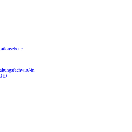
kationsebene
ltungsfachwirt/-in
.QE)