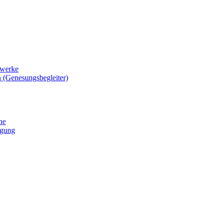
zwerke
 (Genesungsbegleiter)
he
igung