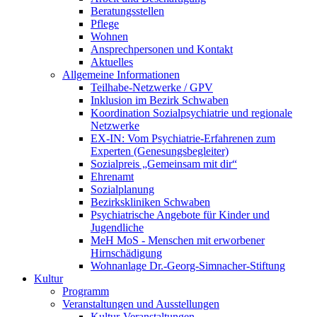
Beratungsstellen
Pflege
Wohnen
Ansprechpersonen und Kontakt
Aktuelles
Allgemeine Informationen
Teilhabe-Netzwerke / GPV
Inklusion im Bezirk Schwaben
Koordination Sozialpsychiatrie und regionale
Netzwerke
EX-IN: Vom Psychiatrie-Erfahrenen zum
Experten (Genesungsbegleiter)
Sozialpreis „Gemeinsam mit dir“
Ehrenamt
Sozialplanung
Bezirkskliniken Schwaben
Psychiatrische Angebote für Kinder und
Jugendliche
MeH MoS - Menschen mit erworbener
Hirnschädigung
Wohnanlage Dr.-Georg-Simnacher-Stiftung
Kultur
Programm
Veranstaltungen und Ausstellungen
Kultur-Veranstaltungen