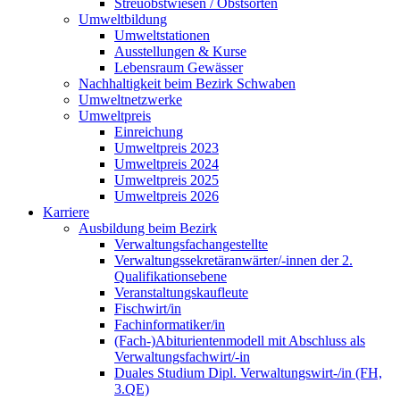
Streuobstwiesen / Obstsorten
Umweltbildung
Umweltstationen
Ausstellungen & Kurse
Lebensraum Gewässer
Nachhaltigkeit beim Bezirk Schwaben
Umweltnetzwerke
Umweltpreis
Einreichung
Umweltpreis 2023
Umweltpreis 2024
Umweltpreis 2025
Umweltpreis 2026
Karriere
Ausbildung beim Bezirk
Verwaltungsfachangestellte
Verwaltungssekretäranwärter/-innen der 2.
Qualifikationsebene
Veranstaltungskaufleute
Fischwirt/in
Fachinformatiker/in
(Fach-)Abiturientenmodell mit Abschluss als
Verwaltungsfachwirt/-in
Duales Studium Dipl. Verwaltungswirt-/in (FH,
3.QE)