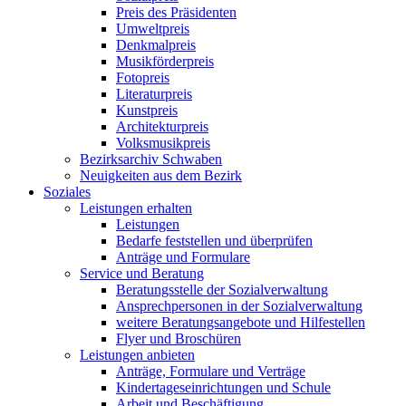
Preis des Präsidenten
Umweltpreis
Denkmalpreis
Musikförderpreis
Fotopreis
Literaturpreis
Kunstpreis
Architekturpreis
Volksmusikpreis
Bezirksarchiv Schwaben
Neuigkeiten aus dem Bezirk
Soziales
Leistungen erhalten
Leistungen
Bedarfe feststellen und überprüfen
Anträge und Formulare
Service und Beratung
Beratungsstelle der Sozialverwaltung
Ansprechpersonen in der Sozialverwaltung
weitere Beratungsangebote und Hilfestellen
Flyer und Broschüren
Leistungen anbieten
Anträge, Formulare und Verträge
Kindertageseinrichtungen und Schule
Arbeit und Beschäftigung