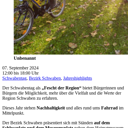
Unbenannt
07. September 2024
12:00 bis 18:00 Uhr
Schwabentag
,
Bezirk Schwaben
,
Jahreshighlights
Der Schwabentag als
„Fescht der Region“
bietet Bürgerinnen und
Bürgern die Möglichkeit, mehr über die Vielfalt und die Werte der
Region Schwaben zu erfahren.
Dieses Jahr stehen
Nachhaltigkeit
und alles rund ums
Fahrrad
im
Mittelpunkt.
Der Bezirk Schwaben präsentiert sich mit Ständen
auf dem
Schlossplatz und dem Museumsplatz
neben dem Heimatmuseum.