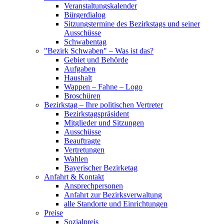
Veranstaltungskalender
Bürgerdialog
Sitzungstermine des Bezirkstags und seiner
Ausschüsse
Schwabentag
"Bezirk Schwaben" – Was ist das?
Gebiet und Behörde
Aufgaben
Haushalt
Wappen – Fahne – Logo
Broschüren
Bezirkstag – Ihre politischen Vertreter
Bezirkstagspräsident
Mitglieder und Sitzungen
Ausschüsse
Beauftragte
Vertretungen
Wahlen
Bayerischer Bezirketag
Anfahrt & Kontakt
Ansprechpersonen
Anfahrt zur Bezirksverwaltung
alle Standorte und Einrichtungen
Preise
Sozialpreis