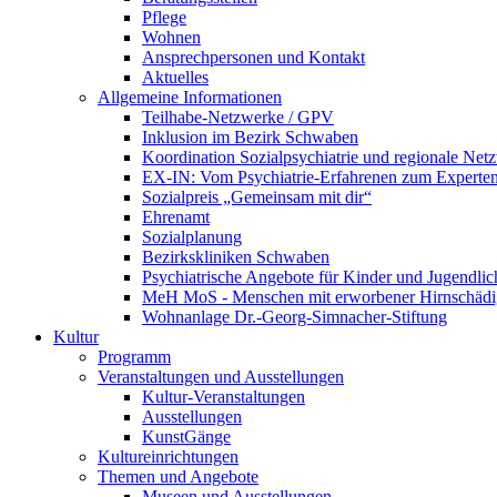
Pflege
Wohnen
Ansprechpersonen und Kontakt
Aktuelles
Allgemeine Informationen
Teilhabe-Netzwerke / GPV
Inklusion im Bezirk Schwaben
Koordination Sozialpsychiatrie und regionale Net
EX-IN: Vom Psychiatrie-Erfahrenen zum Experten
Sozialpreis „Gemeinsam mit dir“
Ehrenamt
Sozialplanung
Bezirkskliniken Schwaben
Psychiatrische Angebote für Kinder und Jugendlic
MeH MoS - Menschen mit erworbener Hirnschäd
Wohnanlage Dr.-Georg-Simnacher-Stiftung
Kultur
Programm
Veranstaltungen und Ausstellungen
Kultur-Veranstaltungen
Ausstellungen
KunstGänge
Kultureinrichtungen
Themen und Angebote
Museen und Ausstellungen