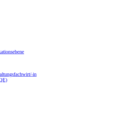
kationsebene
ltungsfachwirt/-in
.QE)