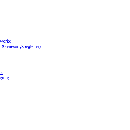
zwerke
 (Genesungsbegleiter)
he
igung