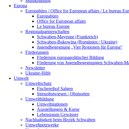
Musikbildung
Europa
Europabüro / Office for European affairs / Le bureau Eu
Europabüro
Office for European affairs
Le bureau Europe
Regionalpartnerschaften
Schwaben-Mayenne (Frankreich)
Schwaben-Bukowina (Rumänien / Ukraine)
Jugendbegegnung „Vier Regionen für Europa“
Förderungen
Förderung europapolitischer Bildung
Förderung von Jugendbegegnungen Schwaben-M
Newsletter
Ukraine-Hilfe
Umwelt
Umweltschutz
Fischereihof Salgen
Streuobstwiesen / Obstsorten
Umweltbildung
Umweltstationen
Ausstellungen & Kurse
Lebensraum Gewässer
Nachhaltigkeit beim Bezirk Schwaben
Umweltnetzwerke