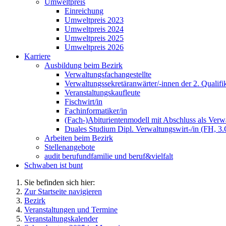
Umweltpreis
Einreichung
Umweltpreis 2023
Umweltpreis 2024
Umweltpreis 2025
Umweltpreis 2026
Karriere
Ausbildung beim Bezirk
Verwaltungsfachangestellte
Verwaltungssekretäranwärter/-innen der 2. Qualifi
Veranstaltungskaufleute
Fischwirt/in
Fachinformatiker/in
(Fach-)Abiturientenmodell mit Abschluss als Verwa
Duales Studium Dipl. Verwaltungswirt-/in (FH, 3
Arbeiten beim Bezirk
Stellenangebote
audit berufundfamilie und beruf&vielfalt
Schwaben ist bunt
Sie befinden sich hier:
Zur Startseite navigieren
Bezirk
Veranstaltungen und Termine
Veranstaltungskalender