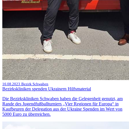
16.08.2023
Bezirk Schwaben
Bezirkskliniken spenden Ukrainern Hilfsmaterial
Die Bezirkskliniken Schwaben haben die Gelegenheit genutzt, am
Rande des Jugendfußballturniers „Vier Regionen für Europa“ in
Kaufbeuren der Delegation aus der Ukraine Spenden im Wert von
5000 Euro zu überreichen.