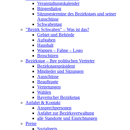
Veranstaltungskalender
Bürgerdialog
Sitzungstermine des Bezirkstags und seiner
Ausschüsse
Schwabentag
"Bezirk Schwaben" – Was ist das?
Gebiet und Behörde
Aufgaben
Haushalt
Wappen – Fahne – Logo
Broschüren
Bezirkstag – Ihre politischen Vertreter
Bezirkstagspräsident
Mitglieder und Sitzungen
Ausschüsse
Beauftragte
Vertretungen
Wahlen
Bayerischer Bezirketag
Anfahrt & Kontakt
Ansprechpersonen
Anfahrt zur Bezirksverwaltung
alle Standorte und Einrichtungen
Preise
Sozialpreis