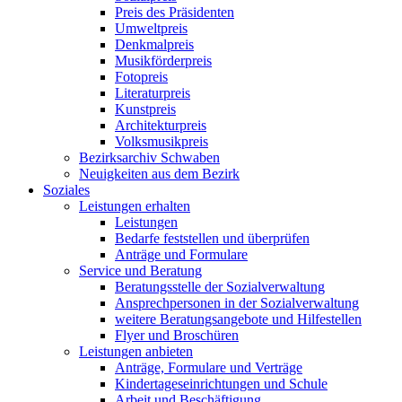
Preis des Präsidenten
Umweltpreis
Denkmalpreis
Musikförderpreis
Fotopreis
Literaturpreis
Kunstpreis
Architekturpreis
Volksmusikpreis
Bezirksarchiv Schwaben
Neuigkeiten aus dem Bezirk
Soziales
Leistungen erhalten
Leistungen
Bedarfe feststellen und überprüfen
Anträge und Formulare
Service und Beratung
Beratungsstelle der Sozialverwaltung
Ansprechpersonen in der Sozialverwaltung
weitere Beratungsangebote und Hilfestellen
Flyer und Broschüren
Leistungen anbieten
Anträge, Formulare und Verträge
Kindertageseinrichtungen und Schule
Arbeit und Beschäftigung