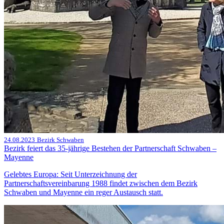
24.08.2023
Bezirk Schwaben
Bezirk feiert das 35-jährige Bestehen der Partnerschaft Schwaben –
Mayenne
Gelebtes Europa: Seit Unterzeichnung der
Partnerschaftsvereinbarung 1988 findet zwischen dem Bezirk
Schwaben und Mayenne ein reger Austausch statt.