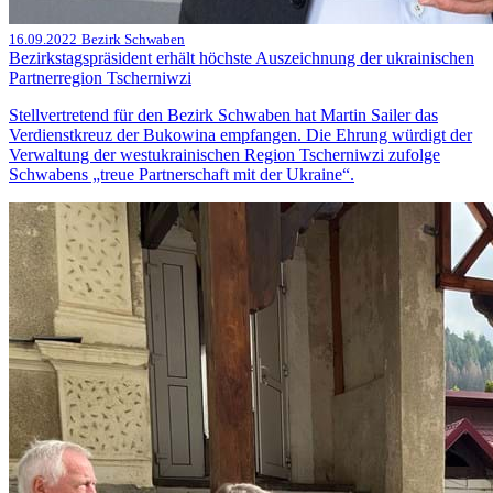
16.09.2022
Bezirk Schwaben
Bezirkstagspräsident erhält höchste Auszeichnung der ukrainischen
Partnerregion Tscherniwzi
Stellvertretend für den Bezirk Schwaben hat Martin Sailer das
Verdienstkreuz der Bukowina empfangen. Die Ehrung würdigt der
Verwaltung der westukrainischen Region Tscherniwzi zufolge
Schwabens „treue Partnerschaft mit der Ukraine“.