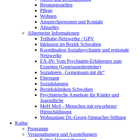
Beratungsstellen
Pflege
Wohnen
Ansprechpersonen und Kontakt
Aktuelles
Allgemeine Informationen
Teilhabe-Netzwerke / GPV
Inklusion im Bezirk Schwaben
Koordination Sozialpsychiatrie und regionale
Netzwerke
EX-IN: Vom Psychiatrie-Erfahrenen zum
Experten (Genesungsbegleiter)
Sozialpreis „Gemeinsam mit dir“
Ehrenamt
Sozialplanung
Bezirkskliniken Schwaben
Psychiatrische Angebote für Kinder und
Jugendliche
MeH MoS - Menschen mit erworbener
Hirnschädigung
Wohnanlage Dr.-Georg-Simnacher-Stiftung
Kultur
Programm
Veranstaltungen und Ausstellungen
Kultur-Veranstaltungen