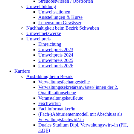
Streuobstwiesen / Obstsorten
Umweltbildung
Umweltstationen
Ausstellungen & Kurse
Lebensraum Gewässer
Nachhaltigkeit beim Bezirk Schwaben
Umweltnetzwerke
Umweltpreis
Einreichung
Umweltpreis 2023
Umweltpreis 2024
Umweltpreis 2025
Umweltpreis 2026
Karriere
Ausbildung beim Bezirk
Verwaltungsfachangestellte
Verwaltungssekretäranwärter/-innen der 2.
Qualifikationsebene
Veranstaltungskaufleute
Fischwirt/in
Fachinformatiker/in
(Fach-)Abiturientenmodell mit Abschluss als
Verwaltungsfachwirt/-in
Duales Studium Dipl. Verwaltungswirt-/in (FH,
3.QE)