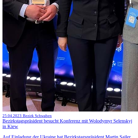
25.04.2023
Bezirk Schwaben
Bezirkstagspräsident besucht Konferenz mit Wolodymyr Selenskyj
in Kiew
Auf Einladung der Ukraine hat Bezirkstagspräsident Martin Sailer