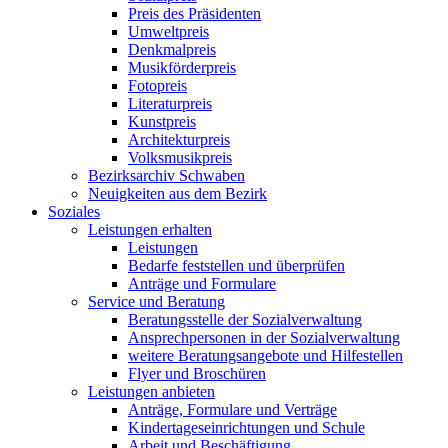
Preis des Präsidenten
Umweltpreis
Denkmalpreis
Musikförderpreis
Fotopreis
Literaturpreis
Kunstpreis
Architekturpreis
Volksmusikpreis
Bezirksarchiv Schwaben
Neuigkeiten aus dem Bezirk
Soziales
Leistungen erhalten
Leistungen
Bedarfe feststellen und überprüfen
Anträge und Formulare
Service und Beratung
Beratungsstelle der Sozialverwaltung
Ansprechpersonen in der Sozialverwaltung
weitere Beratungsangebote und Hilfestellen
Flyer und Broschüren
Leistungen anbieten
Anträge, Formulare und Verträge
Kindertageseinrichtungen und Schule
Arbeit und Beschäftigung