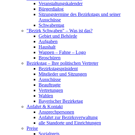
Veranstaltungskalender
Bürgerdialog
Sitzungstermine des Bezirkstags und seiner
Ausschüsse
Schwabentag
"Bezirk Schwaben" – Was ist das?
Gebiet und Behörde
Aufgaben
Haushalt
Wappen – Fahne – Logo
Broschüren
Bezirkstag – Ihre politischen Vertreter
Bezirkstagspräsident
Mitglieder und Sitzungen
Ausschüsse
Beauftragte
Vertretungen
Wahlen
Bayerischer Bezirketag
Anfahrt & Kontakt
Ansprechpersonen
Anfahrt zur Bezirksverwaltung
alle Standorte und Einrichtungen
Preise
Sozialpreis