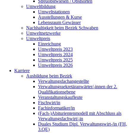
Streuobstwiesen / Obstsorten
Umweltbildung
Umweltstationen
Ausstellungen & Kurse
Lebensraum Gewässer
Nachhaltigkeit beim Bezirk Schwaben
Umweltnetzwerke
Umweltpreis
Einreichung
Umweltpreis 2023
Umweltpreis 2024
Umweltpreis 2025
Umweltpreis 2026
Karriere
Ausbildung beim Bezirk
Verwaltungsfachangestellte
Verwaltungssekretäranwärter/-innen der 2.
Qualifikationsebene
Veranstaltungskaufleute
Fischwirt/in
Fachinformatiker/in
(Fach-)Abiturientenmodell mit Abschluss als
Verwaltungsfachwirt/-in
Duales Studium Dipl. Verwaltungswirt-/in (FH,
3.QE)