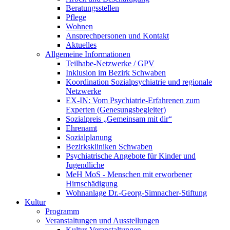
Beratungsstellen
Pflege
Wohnen
Ansprechpersonen und Kontakt
Aktuelles
Allgemeine Informationen
Teilhabe-Netzwerke / GPV
Inklusion im Bezirk Schwaben
Koordination Sozialpsychiatrie und regionale
Netzwerke
EX-IN: Vom Psychiatrie-Erfahrenen zum
Experten (Genesungsbegleiter)
Sozialpreis „Gemeinsam mit dir“
Ehrenamt
Sozialplanung
Bezirkskliniken Schwaben
Psychiatrische Angebote für Kinder und
Jugendliche
MeH MoS - Menschen mit erworbener
Hirnschädigung
Wohnanlage Dr.-Georg-Simnacher-Stiftung
Kultur
Programm
Veranstaltungen und Ausstellungen
Kultur-Veranstaltungen