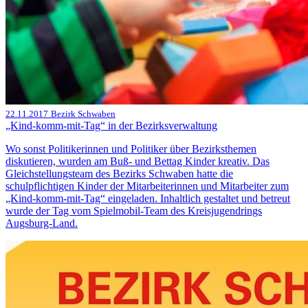
22.11.2017
Bezirk Schwaben
„Kind-komm-mit-Tag“ in der Bezirksverwaltung
Wo sonst Politikerinnen und Politiker über Bezirksthemen
diskutieren, wurden am Buß- und Bettag Kinder kreativ. Das
Gleichstellungsteam des Bezirks Schwaben hatte die
schulpflichtigen Kinder der Mitarbeiterinnen und Mitarbeiter zum
„Kind-komm-mit-Tag“ eingeladen. Inhaltlich gestaltet und betreut
wurde der Tag vom Spielmobil-Team des Kreisjugendrings
Augsburg-Land.