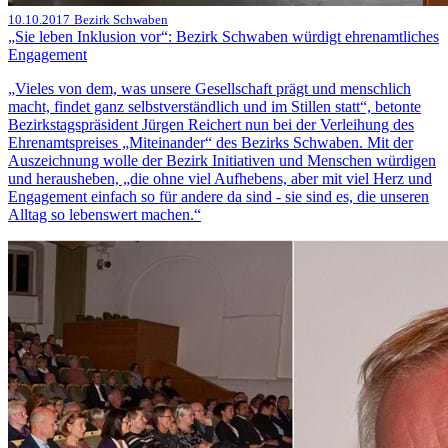
10.10.2017
Bezirk Schwaben
„Sie leben Inklusion vor“: Bezirk Schwaben würdigt ehrenamtliches
Engagement
„Vieles von dem, was unsere Gesellschaft prägt und menschlich
macht, findet ganz selbstverständlich und im Stillen statt“, betonte
Bezirkstagspräsident Jürgen Reichert nun bei der Verleihung des
Ehrenamtspreises „Miteinander“ des Bezirks Schwaben. Mit der
Auszeichnung wolle der Bezirk Initiativen und Menschen würdigen
und herausheben, „die ohne viel Aufhebens, aber mit viel Herz und
Engagement einfach so für andere da sind - sie sind es, die unseren
Alltag so lebenswert machen.“