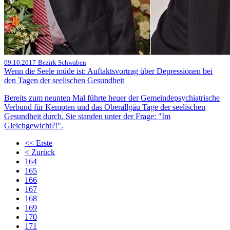
09.10.2017
Bezirk Schwaben
Wenn die Seele müde ist: Auftaktsvortrag über Depressionen bei
den Tagen der seelischen Gesundheit
Bereits zum neunten Mal führte heuer der Gemeindepsychiatrische
Verbund für Kempten und das Oberallgäu Tage der seelischen
Gesundheit durch. Sie standen unter der Frage: "Im
Gleichgewicht?!".
<<
Erste
<
Zurück
164
165
166
167
168
169
170
171