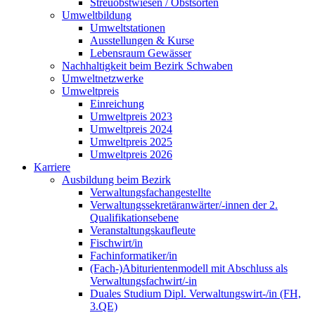
Streuobstwiesen / Obstsorten
Umweltbildung
Umweltstationen
Ausstellungen & Kurse
Lebensraum Gewässer
Nachhaltigkeit beim Bezirk Schwaben
Umweltnetzwerke
Umweltpreis
Einreichung
Umweltpreis 2023
Umweltpreis 2024
Umweltpreis 2025
Umweltpreis 2026
Karriere
Ausbildung beim Bezirk
Verwaltungsfachangestellte
Verwaltungssekretäranwärter/-innen der 2.
Qualifikationsebene
Veranstaltungskaufleute
Fischwirt/in
Fachinformatiker/in
(Fach-)Abiturientenmodell mit Abschluss als
Verwaltungsfachwirt/-in
Duales Studium Dipl. Verwaltungswirt-/in (FH,
3.QE)