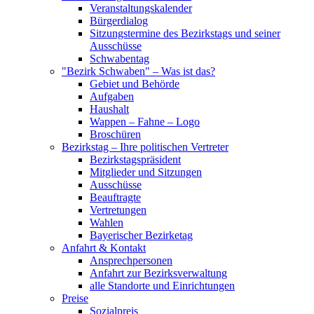
Veranstaltungskalender
Bürgerdialog
Sitzungstermine des Bezirkstags und seiner
Ausschüsse
Schwabentag
"Bezirk Schwaben" – Was ist das?
Gebiet und Behörde
Aufgaben
Haushalt
Wappen – Fahne – Logo
Broschüren
Bezirkstag – Ihre politischen Vertreter
Bezirkstagspräsident
Mitglieder und Sitzungen
Ausschüsse
Beauftragte
Vertretungen
Wahlen
Bayerischer Bezirketag
Anfahrt & Kontakt
Ansprechpersonen
Anfahrt zur Bezirksverwaltung
alle Standorte und Einrichtungen
Preise
Sozialpreis