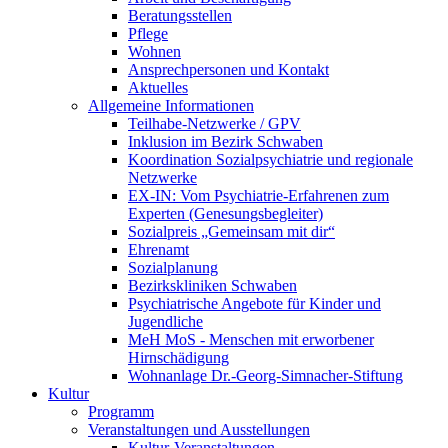
Beratungsstellen
Pflege
Wohnen
Ansprechpersonen und Kontakt
Aktuelles
Allgemeine Informationen
Teilhabe-Netzwerke / GPV
Inklusion im Bezirk Schwaben
Koordination Sozialpsychiatrie und regionale
Netzwerke
EX-IN: Vom Psychiatrie-Erfahrenen zum
Experten (Genesungsbegleiter)
Sozialpreis „Gemeinsam mit dir“
Ehrenamt
Sozialplanung
Bezirkskliniken Schwaben
Psychiatrische Angebote für Kinder und
Jugendliche
MeH MoS - Menschen mit erworbener
Hirnschädigung
Wohnanlage Dr.-Georg-Simnacher-Stiftung
Kultur
Programm
Veranstaltungen und Ausstellungen
Kultur-Veranstaltungen