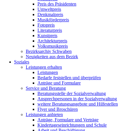
Preis des Präsidenten
Umweltpreis
Denkmalpreis
Musikförderpreis
Fotopreis
Literaturpreis
Kunstpreis
Architekturpreis
Volksmusikpreis
Bezirksarchiv Schwaben
Neuigkeiten aus dem Bezirk
Soziales
Leistungen erhalten
Leistungen
Bedarfe feststellen und überprüfen
Anträge und Formulare
Service und Beratung
Beratungsstelle der Sozialverwaltung
Ansprechpersonen in der Sozialverwaltung
weitere Beratungsangebote und Hilfestellen
Flyer und Broschüren
Leistungen anbieten
Anträge, Formulare und Verträge
Kindertageseinrichtungen und Schule
Arbeit und Beschäftigung