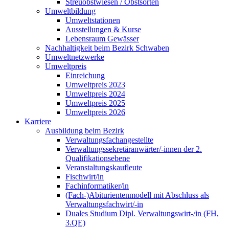
Streuobstwiesen / Obstsorten
Umweltbildung
Umweltstationen
Ausstellungen & Kurse
Lebensraum Gewässer
Nachhaltigkeit beim Bezirk Schwaben
Umweltnetzwerke
Umweltpreis
Einreichung
Umweltpreis 2023
Umweltpreis 2024
Umweltpreis 2025
Umweltpreis 2026
Karriere
Ausbildung beim Bezirk
Verwaltungsfachangestellte
Verwaltungssekretäranwärter/-innen der 2.
Qualifikationsebene
Veranstaltungskaufleute
Fischwirt/in
Fachinformatiker/in
(Fach-)Abiturientenmodell mit Abschluss als
Verwaltungsfachwirt/-in
Duales Studium Dipl. Verwaltungswirt-/in (FH,
3.QE)