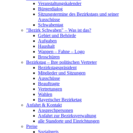
Veranstaltungskalender
Bürgerdialog
Sitzungstermine des Bezirkstags und seiner
Ausschüsse
Schwabentag
"Bezirk Schwaben" – Was ist das?
Gebiet und Behörde
Aufgaben
Haushalt
Wappen – Fahne – Logo
Broschüren
Bezirkstag – Ihre politischen Vertreter
Bezirkstagspräsident
Mitglieder und Sitzungen
Ausschüsse
Beauftragte
Vertretungen
Wahlen
Bayerischer Bezirketag
Anfahrt & Kontakt
Ansprechpersonen
Anfahrt zur Bezirksverwaltung
alle Standorte und Einrichtungen
Preise
Sozialpreis