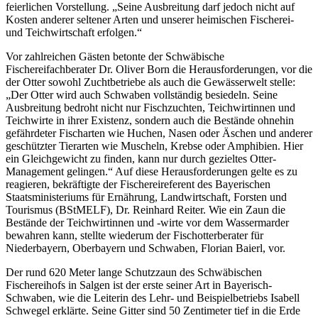
feierlichen Vorstellung. „Seine Ausbreitung darf jedoch nicht auf
Kosten anderer seltener Arten und unserer heimischen Fischerei-
und Teichwirtschaft erfolgen.“
Vor zahlreichen Gästen betonte der Schwäbische
Fischereifachberater Dr. Oliver Born die Herausforderungen, vor die
der Otter sowohl Zuchtbetriebe als auch die Gewässerwelt stelle:
„Der Otter wird auch Schwaben vollständig besiedeln. Seine
Ausbreitung bedroht nicht nur Fischzuchten, Teichwirtinnen und
Teichwirte in ihrer Existenz, sondern auch die Bestände ohnehin
gefährdeter Fischarten wie Huchen, Nasen oder Äschen und anderer
geschützter Tierarten wie Muscheln, Krebse oder Amphibien. Hier
ein Gleichgewicht zu finden, kann nur durch gezieltes Otter-
Management gelingen.“ Auf diese Herausforderungen gelte es zu
reagieren, bekräftigte der Fischereireferent des Bayerischen
Staatsministeriums für Ernährung, Landwirtschaft, Forsten und
Tourismus (BStMELF), Dr. Reinhard Reiter. Wie ein Zaun die
Bestände der Teichwirtinnen und -wirte vor dem Wassermarder
bewahren kann, stellte wiederum der Fischotterberater für
Niederbayern, Oberbayern und Schwaben, Florian Baierl, vor.
Der rund 620 Meter lange Schutzzaun des Schwäbischen
Fischereihofs in Salgen ist der erste seiner Art in Bayerisch-
Schwaben, wie die Leiterin des Lehr- und Beispielbetriebs Isabell
Schwegel erklärte. Seine Gitter sind 50 Zentimeter tief in die Erde