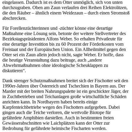
eingelassen. Dadurch ist es dem Otter unmöglich, sich von unten
durchzugraben. Oben am Zaun verlaufen drei Reihen Elektrolitzen,
die den Räuber – ähnlich einem Weidezaun – durch einen Stromstoß
abschrecken.
Für Forellenzüchterinnen und -züchter könne eine derartige
Maßnahme eine Lösung sein, betonte der weitere Stellvertreter des
Bezirkstagspräsidenten Alfons Weber. So erhalten Privatleute für
eine derartige Investition bis zu 60 Prozent der Förderkosten vom
Freistaat und der Europäischen Union. Ein Allheilmittel gegen den
Otter sei ein Zaun allein jedoch nicht, sagte Weber. Er hoffe, dass
die heutige Veranstaltung dazu beitrage, auch „andere
Abwehrmaßnahmen ohne ideologische Scheuklappen zu
diskutieren“.
Dank strenger Schutzmaßnahmen breitet sich der Fischotter seit den
1990er-Jahren über Österreich und Tschechien in Bayern aus. Der
Marder mit der breiten Nahrungspalette ist ein geschickter Jäger, der
in Zuchtbetrieben und Teichanlagen große wirtschaftliche Schäden
anrichten kann. In Nordbayern haben bereits einige
Karpfenteichbetriebe wegen des Fischotters aufgegeben. Dabei
gingen auch die Teiche verloren, die wertvolle Biotope für
gefährdete Amphibien darstellen. Auch in bestimmten freien
Gewässerabschnitten wie Laichplätzen kann der Otter zur
Bedrohung für gefährdete heimische Fischarten werden.