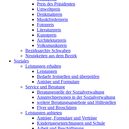
Preis des Präsidenten
Umweltpreis
Denkmalpreis
Musikförderpreis
Fotopreis
Literaturpreis
Kunstpreis
Architekturpreis
Volksmusikpreis
Bezirksarchiv Schwaben
Neuigkeiten aus dem Bezirk
Soziales
Leistungen erhalten
Leistungen
Bedarfe feststellen und überprüfen
Anträge und Formulare
Service und Beratung
Beratungsstelle der Sozialverwaltung
Ansprechpersonen in der Sozialverwaltung
weitere Beratungsangebote und Hilfestellen
Flyer und Broschüren
Leistungen anbieten
Anträge, Formulare und Verträge
Kindertageseinrichtungen und Schule
Arbeit und Beschäftigung