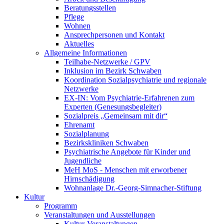
Beratungsstellen
Pflege
Wohnen
Ansprechpersonen und Kontakt
Aktuelles
Allgemeine Informationen
Teilhabe-Netzwerke / GPV
Inklusion im Bezirk Schwaben
Koordination Sozialpsychiatrie und regionale
Netzwerke
EX-IN: Vom Psychiatrie-Erfahrenen zum
Experten (Genesungsbegleiter)
Sozialpreis „Gemeinsam mit dir“
Ehrenamt
Sozialplanung
Bezirkskliniken Schwaben
Psychiatrische Angebote für Kinder und
Jugendliche
MeH MoS - Menschen mit erworbener
Hirnschädigung
Wohnanlage Dr.-Georg-Simnacher-Stiftung
Kultur
Programm
Veranstaltungen und Ausstellungen
Kultur-Veranstaltungen