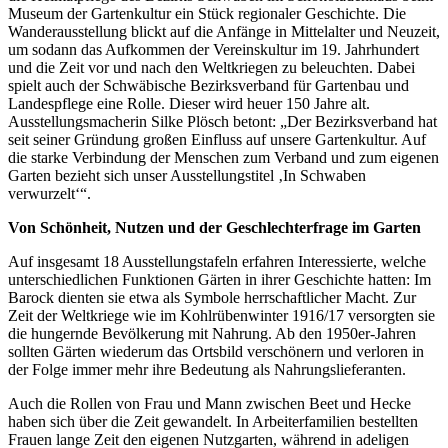
Museum der Gartenkultur ein Stück regionaler Geschichte. Die
Wanderausstellung blickt auf die Anfänge in Mittelalter und Neuzeit,
um sodann das Aufkommen der Vereinskultur im 19. Jahrhundert
und die Zeit vor und nach den Weltkriegen zu beleuchten. Dabei
spielt auch der Schwäbische Bezirksverband für Gartenbau und
Landespflege eine Rolle. Dieser wird heuer 150 Jahre alt.
Ausstellungsmacherin Silke Plösch betont: „Der Bezirksverband hat
seit seiner Gründung großen Einfluss auf unsere Gartenkultur. Auf
die starke Verbindung der Menschen zum Verband und zum eigenen
Garten bezieht sich unser Ausstellungstitel ‚In Schwaben
verwurzelt‘“.
Von Schönheit, Nutzen und der Geschlechterfrage im Garten
Auf insgesamt 18 Ausstellungstafeln erfahren Interessierte, welche
unterschiedlichen Funktionen Gärten in ihrer Geschichte hatten: Im
Barock dienten sie etwa als Symbole herrschaftlicher Macht. Zur
Zeit der Weltkriege wie im Kohlrübenwinter 1916/17 versorgten sie
die hungernde Bevölkerung mit Nahrung. Ab den 1950er-Jahren
sollten Gärten wiederum das Ortsbild verschönern und verloren in
der Folge immer mehr ihre Bedeutung als Nahrungslieferanten.
Auch die Rollen von Frau und Mann zwischen Beet und Hecke
haben sich über die Zeit gewandelt. In Arbeiterfamilien bestellten
Frauen lange Zeit den eigenen Nutzgarten, während in adeligen