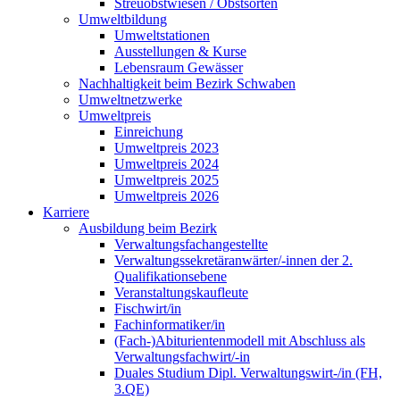
Streuobstwiesen / Obstsorten
Umweltbildung
Umweltstationen
Ausstellungen & Kurse
Lebensraum Gewässer
Nachhaltigkeit beim Bezirk Schwaben
Umweltnetzwerke
Umweltpreis
Einreichung
Umweltpreis 2023
Umweltpreis 2024
Umweltpreis 2025
Umweltpreis 2026
Karriere
Ausbildung beim Bezirk
Verwaltungsfachangestellte
Verwaltungssekretäranwärter/-innen der 2.
Qualifikationsebene
Veranstaltungskaufleute
Fischwirt/in
Fachinformatiker/in
(Fach-)Abiturientenmodell mit Abschluss als
Verwaltungsfachwirt/-in
Duales Studium Dipl. Verwaltungswirt-/in (FH,
3.QE)