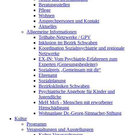
Beratungsstellen
Pflege
Wohnen
Ansprechpersonen und Kontakt
Aktuelles
Allgemeine Informationen
Teilhabe-Netzwerke / GPV
Inklusion im Bezirk Schwaben
Koordination Sozialpsychiatrie und regionale
Netzwerke
EX-IN: Vom Psychiatrie-Erfahrenen zum
Experten (Genesungsbegleiter)
Sozialpreis „Gemeinsam mit dir“
Ehrenamt
Sozialplanung
Bezirkskliniken Schwaben
Psychiatrische Angebote für Kinder und
Jugendliche
MeH MoS - Menschen mit erworbener
Hirnschädigung
Wohnanlage Dr.-Georg-Simnacher-Stiftung
Kultur
Programm
Veranstaltungen und Ausstellungen
Kultur-Veranstaltungen