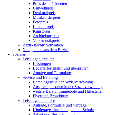
Preis des Präsidenten
Umweltpreis
Denkmalpreis
Musikförderpreis
Fotopreis
Literaturpreis
Kunstpreis
Architekturpreis
Volksmusikpreis
Bezirksarchiv Schwaben
Neuigkeiten aus dem Bezirk
Soziales
Leistungen erhalten
Leistungen
Bedarfe feststellen und überprüfen
Anträge und Formulare
Service und Beratung
Beratungsstelle der Sozialverwaltung
Ansprechpersonen in der Sozialverwaltung
weitere Beratungsangebote und Hilfestellen
Flyer und Broschüren
Leistungen anbieten
Anträge, Formulare und Verträge
Kindertageseinrichtungen und Schule
Arbeit und Beschäftigung