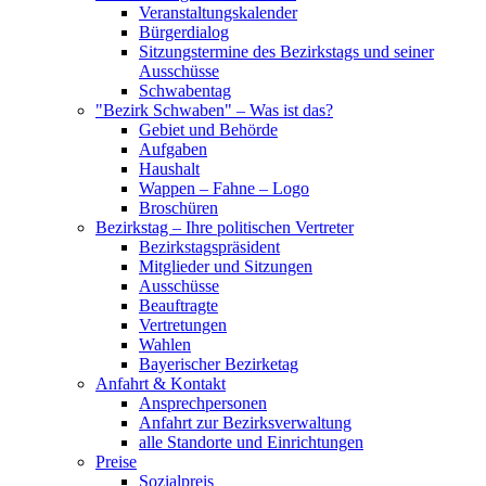
Veranstaltungskalender
Bürgerdialog
Sitzungstermine des Bezirkstags und seiner
Ausschüsse
Schwabentag
"Bezirk Schwaben" – Was ist das?
Gebiet und Behörde
Aufgaben
Haushalt
Wappen – Fahne – Logo
Broschüren
Bezirkstag – Ihre politischen Vertreter
Bezirkstagspräsident
Mitglieder und Sitzungen
Ausschüsse
Beauftragte
Vertretungen
Wahlen
Bayerischer Bezirketag
Anfahrt & Kontakt
Ansprechpersonen
Anfahrt zur Bezirksverwaltung
alle Standorte und Einrichtungen
Preise
Sozialpreis