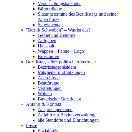
Veranstaltungskalender
Bürgerdialog
Sitzungstermine des Bezirkstags und seiner
Ausschüsse
Schwabentag
"Bezirk Schwaben" – Was ist das?
Gebiet und Behörde
Aufgaben
Haushalt
Wappen – Fahne – Logo
Broschüren
Bezirkstag – Ihre politischen Vertreter
Bezirkstagspräsident
Mitglieder und Sitzungen
Ausschüsse
Beauftragte
Vertretungen
Wahlen
Bayerischer Bezirketag
Anfahrt & Kontakt
Ansprechpersonen
Anfahrt zur Bezirksverwaltung
alle Standorte und Einrichtungen
Preise
Sozialpreis