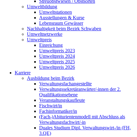
Streuobstwiesen / Obstsorten
Umweltbildung
Umweltstationen
Ausstellungen & Kurse
Lebensraum Gewässer
Nachhaltigkeit beim Bezirk Schwaben
Umweltnetzwerke
Umweltpreis
Einreichung
Umweltpreis 2023
Umweltpreis 2024
Umweltpreis 2025
Umweltpreis 2026
Karriere
Ausbildung beim Bezirk
Verwaltungsfachangestellte
Verwaltungssekretäranwärter/-innen der 2.
Qualifikationsebene
Veranstaltungskaufleute
Fischwirt/in
Fachinformatiker/in
(Fach-)Abiturientenmodell mit Abschluss als
Verwaltungsfachwirt/-in
Duales Studium Dipl. Verwaltungswirt-/in (FH,
3.QE)