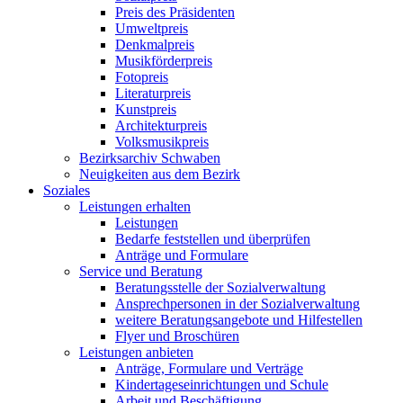
Preis des Präsidenten
Umweltpreis
Denkmalpreis
Musikförderpreis
Fotopreis
Literaturpreis
Kunstpreis
Architekturpreis
Volksmusikpreis
Bezirksarchiv Schwaben
Neuigkeiten aus dem Bezirk
Soziales
Leistungen erhalten
Leistungen
Bedarfe feststellen und überprüfen
Anträge und Formulare
Service und Beratung
Beratungsstelle der Sozialverwaltung
Ansprechpersonen in der Sozialverwaltung
weitere Beratungsangebote und Hilfestellen
Flyer und Broschüren
Leistungen anbieten
Anträge, Formulare und Verträge
Kindertageseinrichtungen und Schule
Arbeit und Beschäftigung