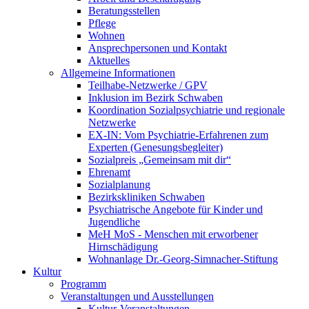
Beratungsstellen
Pflege
Wohnen
Ansprechpersonen und Kontakt
Aktuelles
Allgemeine Informationen
Teilhabe-Netzwerke / GPV
Inklusion im Bezirk Schwaben
Koordination Sozialpsychiatrie und regionale
Netzwerke
EX-IN: Vom Psychiatrie-Erfahrenen zum
Experten (Genesungsbegleiter)
Sozialpreis „Gemeinsam mit dir“
Ehrenamt
Sozialplanung
Bezirkskliniken Schwaben
Psychiatrische Angebote für Kinder und
Jugendliche
MeH MoS - Menschen mit erworbener
Hirnschädigung
Wohnanlage Dr.-Georg-Simnacher-Stiftung
Kultur
Programm
Veranstaltungen und Ausstellungen
Kultur-Veranstaltungen