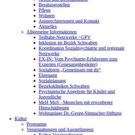
Beratungsstellen
Pflege
Wohnen
Ansprechpersonen und Kontakt
Aktuelles
Allgemeine Informationen
Teilhabe-Netzwerke / GPV
Inklusion im Bezirk Schwaben
Koordination Sozialpsychiatrie und regionale
Netzwerke
EX-IN: Vom Psychiatrie-Erfahrenen zum
Experten (Genesungsbegleiter)
Sozialpreis „Gemeinsam mit dir“
Ehrenamt
Sozialplanung
Bezirkskliniken Schwaben
Psychiatrische Angebote für Kinder und
Jugendliche
MeH MoS - Menschen mit erworbener
Hirnschädigung
Wohnanlage Dr.-Georg-Simnacher-Stiftung
Kultur
Programm
Veranstaltungen und Ausstellungen
Kultur-Veranstaltungen