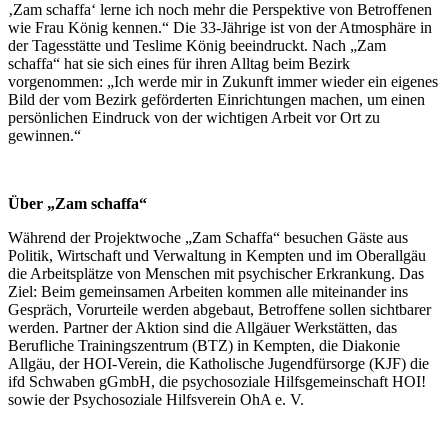
‚Zam schaffa‘ lerne ich noch mehr die Perspektive von Betroffenen
wie Frau König kennen.“ Die 33-Jährige ist von der Atmosphäre in
der Tagesstätte und Teslime König beeindruckt. Nach „Zam
schaffa“ hat sie sich eines für ihren Alltag beim Bezirk
vorgenommen: „Ich werde mir in Zukunft immer wieder ein eigenes
Bild der vom Bezirk geförderten Einrichtungen machen, um einen
persönlichen Eindruck von der wichtigen Arbeit vor Ort zu
gewinnen.“
Über „Zam schaffa“
Während der Projektwoche „Zam Schaffa“ besuchen Gäste aus
Politik, Wirtschaft und Verwaltung in Kempten und im Oberallgäu
die Arbeitsplätze von Menschen mit psychischer Erkrankung. Das
Ziel: Beim gemeinsamen Arbeiten kommen alle miteinander ins
Gespräch, Vorurteile werden abgebaut, Betroffene sollen sichtbarer
werden. Partner der Aktion sind die Allgäuer Werkstätten, das
Berufliche Trainingszentrum (BTZ) in Kempten, die Diakonie
Allgäu, der HOI-Verein, die Katholische Jugendfürsorge (KJF) die
ifd Schwaben gGmbH, die psychosoziale Hilfsgemeinschaft HOI!
sowie der Psychosoziale Hilfsverein OhA e. V.