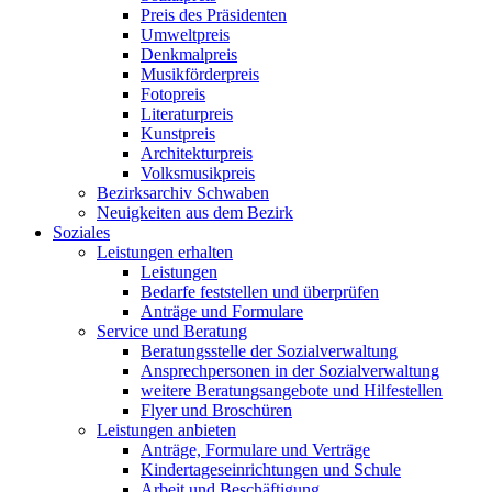
Preis des Präsidenten
Umweltpreis
Denkmalpreis
Musikförderpreis
Fotopreis
Literaturpreis
Kunstpreis
Architekturpreis
Volksmusikpreis
Bezirksarchiv Schwaben
Neuigkeiten aus dem Bezirk
Soziales
Leistungen erhalten
Leistungen
Bedarfe feststellen und überprüfen
Anträge und Formulare
Service und Beratung
Beratungsstelle der Sozialverwaltung
Ansprechpersonen in der Sozialverwaltung
weitere Beratungsangebote und Hilfestellen
Flyer und Broschüren
Leistungen anbieten
Anträge, Formulare und Verträge
Kindertageseinrichtungen und Schule
Arbeit und Beschäftigung