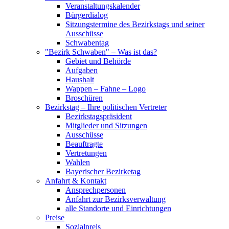
Veranstaltungskalender
Bürgerdialog
Sitzungstermine des Bezirkstags und seiner
Ausschüsse
Schwabentag
"Bezirk Schwaben" – Was ist das?
Gebiet und Behörde
Aufgaben
Haushalt
Wappen – Fahne – Logo
Broschüren
Bezirkstag – Ihre politischen Vertreter
Bezirkstagspräsident
Mitglieder und Sitzungen
Ausschüsse
Beauftragte
Vertretungen
Wahlen
Bayerischer Bezirketag
Anfahrt & Kontakt
Ansprechpersonen
Anfahrt zur Bezirksverwaltung
alle Standorte und Einrichtungen
Preise
Sozialpreis