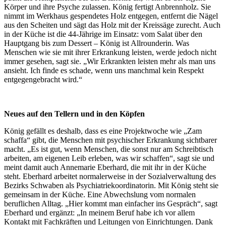
Körper und ihre Psyche zulassen. König fertigt Anbrennholz. Sie
nimmt im Werkhaus gespendetes Holz entgegen, entfernt die Nägel
aus den Scheiten und sägt das Holz mit der Kreissäge zurecht. Auch
in der Küche ist die 44-Jährige im Einsatz: vom Salat über den
Hauptgang bis zum Dessert – König ist Allrounderin. Was
Menschen wie sie mit ihrer Erkrankung leisten, werde jedoch nicht
immer gesehen, sagt sie. „Wir Erkrankten leisten mehr als man uns
ansieht. Ich finde es schade, wenn uns manchmal kein Respekt
entgegengebracht wird.“
Neues auf den Tellern und in den Köpfen
König gefällt es deshalb, dass es eine Projektwoche wie „Zam
schaffa“ gibt, die Menschen mit psychischer Erkrankung sichtbarer
macht. „Es ist gut, wenn Menschen, die sonst nur am Schreibtisch
arbeiten, am eigenen Leib erleben, was wir schaffen“, sagt sie und
meint damit auch Annemarie Eberhard, die mit ihr in der Küche
steht. Eberhard arbeitet normalerweise in der Sozialverwaltung des
Bezirks Schwaben als Psychiatriekoordinatorin. Mit König steht sie
gemeinsam in der Küche. Eine Abwechslung vom normalen
beruflichen Alltag. „Hier kommt man einfacher ins Gespräch“, sagt
Eberhard und ergänzt: „In meinem Beruf habe ich vor allem
Kontakt mit Fachkräften und Leitungen von Einrichtungen. Dank