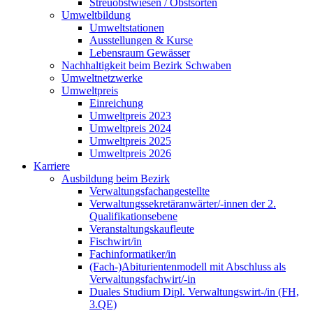
Streuobstwiesen / Obstsorten
Umweltbildung
Umweltstationen
Ausstellungen & Kurse
Lebensraum Gewässer
Nachhaltigkeit beim Bezirk Schwaben
Umweltnetzwerke
Umweltpreis
Einreichung
Umweltpreis 2023
Umweltpreis 2024
Umweltpreis 2025
Umweltpreis 2026
Karriere
Ausbildung beim Bezirk
Verwaltungsfachangestellte
Verwaltungssekretäranwärter/-innen der 2.
Qualifikationsebene
Veranstaltungskaufleute
Fischwirt/in
Fachinformatiker/in
(Fach-)Abiturientenmodell mit Abschluss als
Verwaltungsfachwirt/-in
Duales Studium Dipl. Verwaltungswirt-/in (FH,
3.QE)