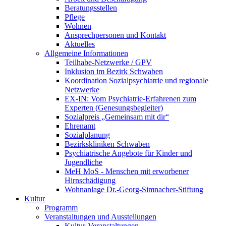
Beratungsstellen
Pflege
Wohnen
Ansprechpersonen und Kontakt
Aktuelles
Allgemeine Informationen
Teilhabe-Netzwerke / GPV
Inklusion im Bezirk Schwaben
Koordination Sozialpsychiatrie und regionale
Netzwerke
EX-IN: Vom Psychiatrie-Erfahrenen zum
Experten (Genesungsbegleiter)
Sozialpreis „Gemeinsam mit dir“
Ehrenamt
Sozialplanung
Bezirkskliniken Schwaben
Psychiatrische Angebote für Kinder und
Jugendliche
MeH MoS - Menschen mit erworbener
Hirnschädigung
Wohnanlage Dr.-Georg-Simnacher-Stiftung
Kultur
Programm
Veranstaltungen und Ausstellungen
Kultur-Veranstaltungen