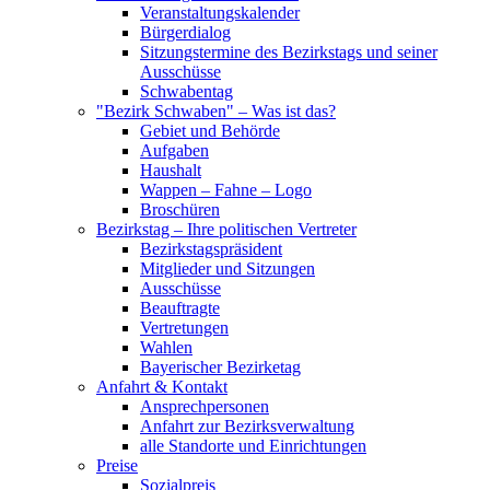
Veranstaltungskalender
Bürgerdialog
Sitzungstermine des Bezirkstags und seiner
Ausschüsse
Schwabentag
"Bezirk Schwaben" – Was ist das?
Gebiet und Behörde
Aufgaben
Haushalt
Wappen – Fahne – Logo
Broschüren
Bezirkstag – Ihre politischen Vertreter
Bezirkstagspräsident
Mitglieder und Sitzungen
Ausschüsse
Beauftragte
Vertretungen
Wahlen
Bayerischer Bezirketag
Anfahrt & Kontakt
Ansprechpersonen
Anfahrt zur Bezirksverwaltung
alle Standorte und Einrichtungen
Preise
Sozialpreis