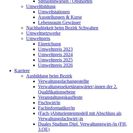
Streuobstwiesen / Obstsorten
Umweltbildung
Umweltstationen
Ausstellungen & Kurse
Lebensraum Gewässer
Nachhaltigkeit beim Bezirk Schwaben
Umweltnetzwerke
Umweltpreis
Einreichung
Umweltpreis 2023
Umweltpreis 2024
Umweltpreis 2025
Umweltpreis 2026
Karriere
Ausbildung beim Bezirk
Verwaltungsfachangestellte
Verwaltungssekretäranwärter/-innen der 2.
Qualifikationsebene
Veranstaltungskaufleute
Fischwirt/in
Fachinformatiker/in
(Fach-)Abiturientenmodell mit Abschluss als
Verwaltungsfachwirt/-in
Duales Studium Dipl. Verwaltungswirt-/in (FH,
3.QE)