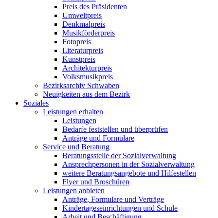
Preis des Präsidenten
Umweltpreis
Denkmalpreis
Musikförderpreis
Fotopreis
Literaturpreis
Kunstpreis
Architekturpreis
Volksmusikpreis
Bezirksarchiv Schwaben
Neuigkeiten aus dem Bezirk
Soziales
Leistungen erhalten
Leistungen
Bedarfe feststellen und überprüfen
Anträge und Formulare
Service und Beratung
Beratungsstelle der Sozialverwaltung
Ansprechpersonen in der Sozialverwaltung
weitere Beratungsangebote und Hilfestellen
Flyer und Broschüren
Leistungen anbieten
Anträge, Formulare und Verträge
Kindertageseinrichtungen und Schule
Arbeit und Beschäftigung