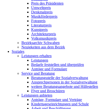
Preis des Präsidenten
Umweltpreis
Denkmalpreis
Musikförderpreis
Fotopreis
Literaturpreis
Kunstpreis
Architekturpreis
Volksmusikpreis
Bezirksarchiv Schwaben
Neuigkeiten aus dem Bezirk
Soziales
Leistungen erhalten
Leistungen
Bedarfe feststellen und überprüfen
Anträge und Formulare
Service und Beratung
Beratungsstelle der Sozialverwaltung
Ansprechpersonen in der Sozialverwaltung
weitere Beratungsangebote und Hilfestellen
Flyer und Broschüren
Leistungen anbieten
Anträge, Formulare und Verträge
Kindertageseinrichtungen und Schule
Arbeit und Beschäftigung