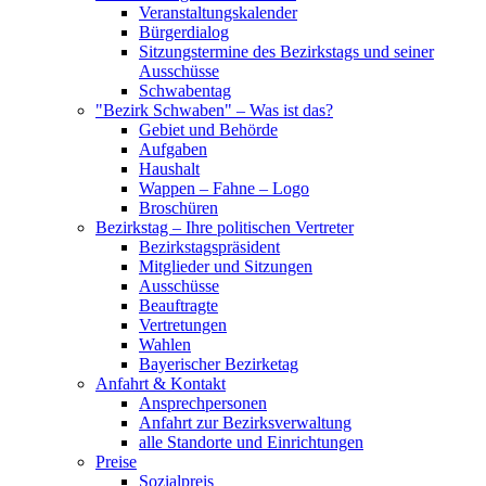
Veranstaltungskalender
Bürgerdialog
Sitzungstermine des Bezirkstags und seiner
Ausschüsse
Schwabentag
"Bezirk Schwaben" – Was ist das?
Gebiet und Behörde
Aufgaben
Haushalt
Wappen – Fahne – Logo
Broschüren
Bezirkstag – Ihre politischen Vertreter
Bezirkstagspräsident
Mitglieder und Sitzungen
Ausschüsse
Beauftragte
Vertretungen
Wahlen
Bayerischer Bezirketag
Anfahrt & Kontakt
Ansprechpersonen
Anfahrt zur Bezirksverwaltung
alle Standorte und Einrichtungen
Preise
Sozialpreis