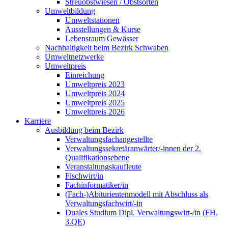
Streuobstwiesen / Obstsorten
Umweltbildung
Umweltstationen
Ausstellungen & Kurse
Lebensraum Gewässer
Nachhaltigkeit beim Bezirk Schwaben
Umweltnetzwerke
Umweltpreis
Einreichung
Umweltpreis 2023
Umweltpreis 2024
Umweltpreis 2025
Umweltpreis 2026
Karriere
Ausbildung beim Bezirk
Verwaltungsfachangestellte
Verwaltungssekretäranwärter/-innen der 2.
Qualifikationsebene
Veranstaltungskaufleute
Fischwirt/in
Fachinformatiker/in
(Fach-)Abiturientenmodell mit Abschluss als
Verwaltungsfachwirt/-in
Duales Studium Dipl. Verwaltungswirt-/in (FH,
3.QE)