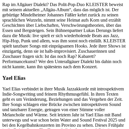
Rap im Allgäuer Dialekt? Das Polit-Pop-Duo KLEISTER beweist
mit seinem aktuellen „Allgäu-Album“, dass das möglich ist. Der
gebürtige Mindelheimer Johannes Fäßler kehrt zurück zu seinen
sprachlichen Wurzeln, nimmt seine Heimat aufs Korn und erzählt
Geschichten über Liebschaften, Verschwörungstheorien, über das
Essen und Bergsteigen. Sein Bühnenpartner Lukas Derungs liefert
dazu die Musik: live spielt er sich wiederholende Beats aus Jazz,
Hip-Hop, Punk und allem, was ihm sonst noch einfällt. KLEISTER
spielt tanzbare Songs mit einprägsamen Hooks. Jede ihrer Shows ist
einzigartig, denn sie ist halb-improvisiert. Zuschauerinnen und
Zuschauer fragen sich: Ist das noch Rap? Kabarett?
Performancekunst? Wer den Unterallgäuer Dialekt bis dahin noch
nicht kannte, kann ihn spätestens nach dem Konzert.
Yael Elias
Yael Elias verbindet in ihrer Musik Jazzakkorde mit introspektivem
Indie-Songwriting und feinem Rhythmusgefühl. In ihren Texten
geht es um Veränderung, Beziehungen und das Vergehen der Zeit.
Ihre Songs schlagen eine Brücke zwischen introspektivem Sound
und tanzbarer Energie, getragen von einer Stimme voller
Melancholie und Wärme. Seit letztem Jahr ist Yael Elias mit Band
unterwegs und war schon beim Water and Sound Festival 2025 und
bei den Kegelbahnkonzerten im Provino zu sehen. Dieses Frühjahr