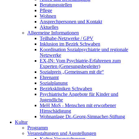
Beratungsstellen
Pflege
Wohnen
Ansprechpersonen und Kontakt
Aktuelles
Allgemeine Informationen
Teilhabe-Netzwerke / GPV
Inklusion im Bezirk Schwaben
Koordination Sozialpsychiatrie und regionale
Netzwerke
EX-IN: Vom Psychiatrie-Erfahrenen zum
Experten (Genesungsbegleiter)
Sozialpreis „Gemeinsam mit dir“
Ehrenamt
Sozialplanung
Bezirkskliniken Schwaben
Psychiatrische Angebote für Kinder und
Jugendliche
MeH MoS - Menschen mit erworbener
Hirnschädigung
Wohnanlage Dr.-Georg-Simnacher-Stiftung
Kultur
Programm
Veranstaltungen und Ausstellungen
Kultur-Veranstaltungen