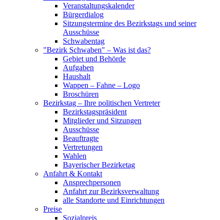
Veranstaltungskalender
Bürgerdialog
Sitzungstermine des Bezirkstags und seiner
Ausschüsse
Schwabentag
"Bezirk Schwaben" – Was ist das?
Gebiet und Behörde
Aufgaben
Haushalt
Wappen – Fahne – Logo
Broschüren
Bezirkstag – Ihre politischen Vertreter
Bezirkstagspräsident
Mitglieder und Sitzungen
Ausschüsse
Beauftragte
Vertretungen
Wahlen
Bayerischer Bezirketag
Anfahrt & Kontakt
Ansprechpersonen
Anfahrt zur Bezirksverwaltung
alle Standorte und Einrichtungen
Preise
Sozialpreis