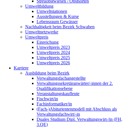
Streuobstwiesen / Obstsorten
Umweltbildung
Umweltstationen
Ausstellungen & Kurse
Lebensraum Gewässer
Nachhaltigkeit beim Bezirk Schwaben
Umweltnetzwerke
Umweltpreis
Einreichung
Umweltpreis 2023
Umweltpreis 2024
Umweltpreis 2025
Umweltpreis 2026
Karriere
Ausbildung beim Bezirk
Verwaltungsfachangestellte
Verwaltungssekretäranwärter/-innen der 2.
Qualifikationsebene
Veranstaltungskaufleute
Fischwirt/in
Fachinformatiker/in
(Fach-)Abiturientenmodell mit Abschluss als
Verwaltungsfachwirt/-in
Duales Studium Dipl. Verwaltungswirt-/in (FH,
3.QE)