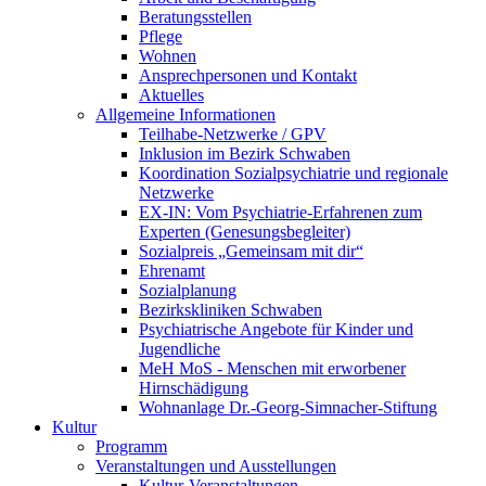
Beratungsstellen
Pflege
Wohnen
Ansprechpersonen und Kontakt
Aktuelles
Allgemeine Informationen
Teilhabe-Netzwerke / GPV
Inklusion im Bezirk Schwaben
Koordination Sozialpsychiatrie und regionale
Netzwerke
EX-IN: Vom Psychiatrie-Erfahrenen zum
Experten (Genesungsbegleiter)
Sozialpreis „Gemeinsam mit dir“
Ehrenamt
Sozialplanung
Bezirkskliniken Schwaben
Psychiatrische Angebote für Kinder und
Jugendliche
MeH MoS - Menschen mit erworbener
Hirnschädigung
Wohnanlage Dr.-Georg-Simnacher-Stiftung
Kultur
Programm
Veranstaltungen und Ausstellungen
Kultur-Veranstaltungen