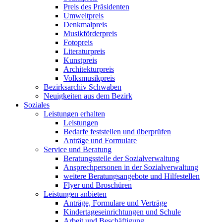
Preis des Präsidenten
Umweltpreis
Denkmalpreis
Musikförderpreis
Fotopreis
Literaturpreis
Kunstpreis
Architekturpreis
Volksmusikpreis
Bezirksarchiv Schwaben
Neuigkeiten aus dem Bezirk
Soziales
Leistungen erhalten
Leistungen
Bedarfe feststellen und überprüfen
Anträge und Formulare
Service und Beratung
Beratungsstelle der Sozialverwaltung
Ansprechpersonen in der Sozialverwaltung
weitere Beratungsangebote und Hilfestellen
Flyer und Broschüren
Leistungen anbieten
Anträge, Formulare und Verträge
Kindertageseinrichtungen und Schule
Arbeit und Beschäftigung