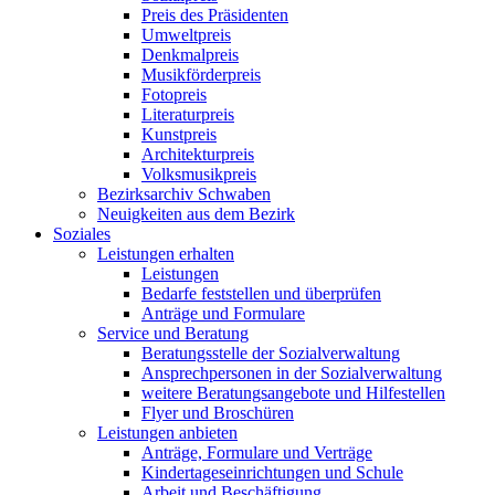
Preis des Präsidenten
Umweltpreis
Denkmalpreis
Musikförderpreis
Fotopreis
Literaturpreis
Kunstpreis
Architekturpreis
Volksmusikpreis
Bezirksarchiv Schwaben
Neuigkeiten aus dem Bezirk
Soziales
Leistungen erhalten
Leistungen
Bedarfe feststellen und überprüfen
Anträge und Formulare
Service und Beratung
Beratungsstelle der Sozialverwaltung
Ansprechpersonen in der Sozialverwaltung
weitere Beratungsangebote und Hilfestellen
Flyer und Broschüren
Leistungen anbieten
Anträge, Formulare und Verträge
Kindertageseinrichtungen und Schule
Arbeit und Beschäftigung