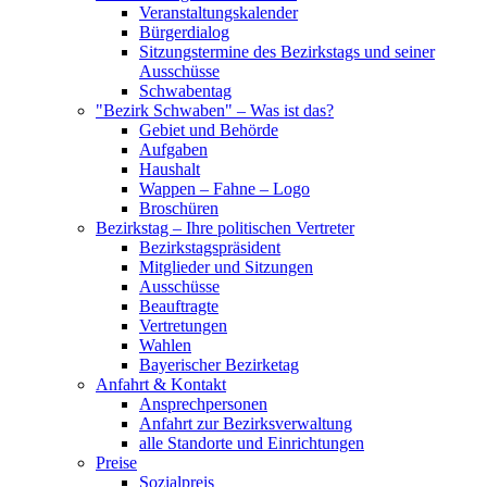
Veranstaltungskalender
Bürgerdialog
Sitzungstermine des Bezirkstags und seiner
Ausschüsse
Schwabentag
"Bezirk Schwaben" – Was ist das?
Gebiet und Behörde
Aufgaben
Haushalt
Wappen – Fahne – Logo
Broschüren
Bezirkstag – Ihre politischen Vertreter
Bezirkstagspräsident
Mitglieder und Sitzungen
Ausschüsse
Beauftragte
Vertretungen
Wahlen
Bayerischer Bezirketag
Anfahrt & Kontakt
Ansprechpersonen
Anfahrt zur Bezirksverwaltung
alle Standorte und Einrichtungen
Preise
Sozialpreis