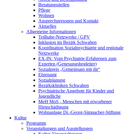
Beratungsstellen
Pflege
Wohnen
Ansprechpersonen und Kontakt
Aktuelles
Allgemeine Informationen
Teilhabe-Netzwerke / GPV
Inklusion im Bezirk Schwaben
Koordination Sozialpsychiatrie und regionale
Netzwerke
EX-IN: Vom Psychiatrie-Erfahrenen zum
Experten (Genesungsbegleiter)
Sozialpreis „Gemeinsam mit dir“
Ehrenamt
Sozialplanung
Bezirkskliniken Schwaben
Psychiatrische Angebote für Kinder und
Jugendliche
MeH MoS - Menschen mit erworbener
Hirnschädigung
Wohnanlage Dr.-Georg-Simnacher-Stiftung
Kultur
Programm
Veranstaltungen und Ausstellungen
Kultur-Veranstaltungen