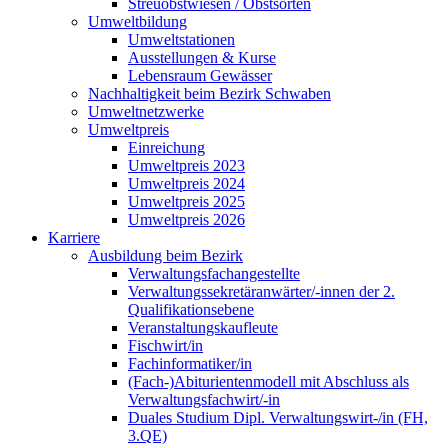
Streuobstwiesen / Obstsorten
Umweltbildung
Umweltstationen
Ausstellungen & Kurse
Lebensraum Gewässer
Nachhaltigkeit beim Bezirk Schwaben
Umweltnetzwerke
Umweltpreis
Einreichung
Umweltpreis 2023
Umweltpreis 2024
Umweltpreis 2025
Umweltpreis 2026
Karriere
Ausbildung beim Bezirk
Verwaltungsfachangestellte
Verwaltungssekretäranwärter/-innen der 2.
Qualifikationsebene
Veranstaltungskaufleute
Fischwirt/in
Fachinformatiker/in
(Fach-)Abiturientenmodell mit Abschluss als
Verwaltungsfachwirt/-in
Duales Studium Dipl. Verwaltungswirt-/in (FH,
3.QE)