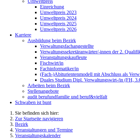
Umweltpreis
Einreichung
Umweltpreis 2023
Umweltpreis 2024
Umweltpreis 2025
Umweltpreis 2026
Karriere
Ausbildung beim Bezirk
Verwaltungsfachangestellte
Verwaltungssekretäranwärter/-innen der 2. Qualifi
Veranstaltungskaufleute
Fischwirt/in
Fachinformatiker/in
(Fach-)Abiturientenmodell mit Abschluss als Verwa
Duales Studium Dipl. Verwaltungswirt-/in (FH, 3
Arbeiten beim Bezirk
Stellenangebote
audit berufundfamilie und beruf&vielfalt
Schwaben ist bunt
Sie befinden sich hier:
Zur Startseite navigieren
Bezirk
Veranstaltungen und Termine
Veranstaltungskalender