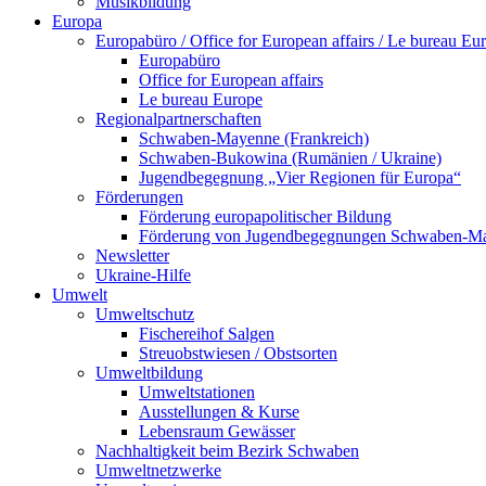
Musikbildung
Europa
Europabüro / Office for European affairs / Le bureau Eu
Europabüro
Office for European affairs
Le bureau Europe
Regionalpartnerschaften
Schwaben-Mayenne (Frankreich)
Schwaben-Bukowina (Rumänien / Ukraine)
Jugendbegegnung „Vier Regionen für Europa“
Förderungen
Förderung europapolitischer Bildung
Förderung von Jugendbegegnungen Schwaben-M
Newsletter
Ukraine-Hilfe
Umwelt
Umweltschutz
Fischereihof Salgen
Streuobstwiesen / Obstsorten
Umweltbildung
Umweltstationen
Ausstellungen & Kurse
Lebensraum Gewässer
Nachhaltigkeit beim Bezirk Schwaben
Umweltnetzwerke