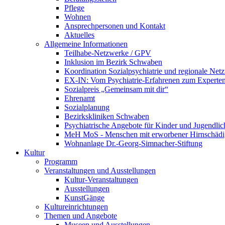
Pflege
Wohnen
Ansprechpersonen und Kontakt
Aktuelles
Allgemeine Informationen
Teilhabe-Netzwerke / GPV
Inklusion im Bezirk Schwaben
Koordination Sozialpsychiatrie und regionale Net
EX-IN: Vom Psychiatrie-Erfahrenen zum Experten
Sozialpreis „Gemeinsam mit dir“
Ehrenamt
Sozialplanung
Bezirkskliniken Schwaben
Psychiatrische Angebote für Kinder und Jugendlic
MeH MoS - Menschen mit erworbener Hirnschäd
Wohnanlage Dr.-Georg-Simnacher-Stiftung
Kultur
Programm
Veranstaltungen und Ausstellungen
Kultur-Veranstaltungen
Ausstellungen
KunstGänge
Kultureinrichtungen
Themen und Angebote
Museen und Ausstellungen