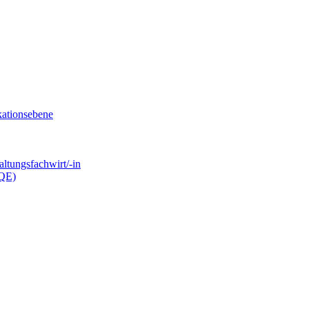
kationsebene
ltungsfachwirt/-in
.QE)