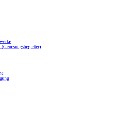
zwerke
 (Genesungsbegleiter)
he
igung