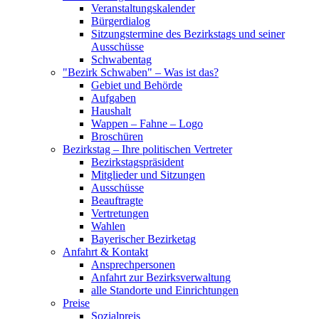
Veranstaltungskalender
Bürgerdialog
Sitzungstermine des Bezirkstags und seiner
Ausschüsse
Schwabentag
"Bezirk Schwaben" – Was ist das?
Gebiet und Behörde
Aufgaben
Haushalt
Wappen – Fahne – Logo
Broschüren
Bezirkstag – Ihre politischen Vertreter
Bezirkstagspräsident
Mitglieder und Sitzungen
Ausschüsse
Beauftragte
Vertretungen
Wahlen
Bayerischer Bezirketag
Anfahrt & Kontakt
Ansprechpersonen
Anfahrt zur Bezirksverwaltung
alle Standorte und Einrichtungen
Preise
Sozialpreis