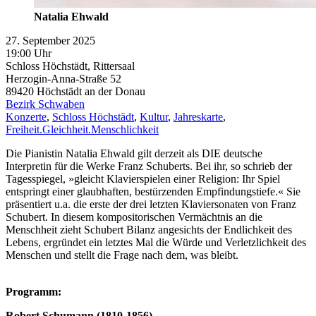
Natalia Ehwald
27. September 2025
19:00 Uhr
Schloss Höchstädt, Rittersaal
Herzogin-Anna-Straße 52
89420
Höchstädt an der Donau
Bezirk Schwaben
Konzerte
,
Schloss Höchstädt
,
Kultur
,
Jahreskarte
,
Freiheit.Gleichheit.Menschlichkeit
Die Pianistin Natalia Ehwald gilt derzeit als DIE deutsche
Interpretin für die Werke Franz Schuberts. Bei ihr, so schrieb der
Tagesspiegel, »gleicht Klavierspielen einer Religion: Ihr Spiel
entspringt einer glaubhaften, bestürzenden Empfindungstiefe.« Sie
präsentiert u.a. die erste der drei letzten Klaviersonaten von Franz
Schubert. In diesem kompositorischen Vermächtnis an die
Menschheit zieht Schubert Bilanz angesichts der Endlichkeit des
Lebens, ergründet ein letztes Mal die Würde und Verletzlichkeit des
Menschen und stellt die Frage nach dem, was bleibt.
Programm:
Robert Schumann (1810-1856)