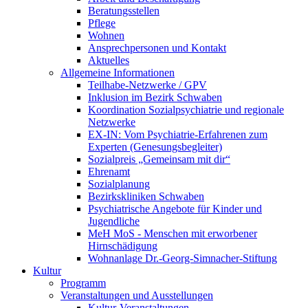
Beratungsstellen
Pflege
Wohnen
Ansprechpersonen und Kontakt
Aktuelles
Allgemeine Informationen
Teilhabe-Netzwerke / GPV
Inklusion im Bezirk Schwaben
Koordination Sozialpsychiatrie und regionale
Netzwerke
EX-IN: Vom Psychiatrie-Erfahrenen zum
Experten (Genesungsbegleiter)
Sozialpreis „Gemeinsam mit dir“
Ehrenamt
Sozialplanung
Bezirkskliniken Schwaben
Psychiatrische Angebote für Kinder und
Jugendliche
MeH MoS - Menschen mit erworbener
Hirnschädigung
Wohnanlage Dr.-Georg-Simnacher-Stiftung
Kultur
Programm
Veranstaltungen und Ausstellungen
Kultur-Veranstaltungen