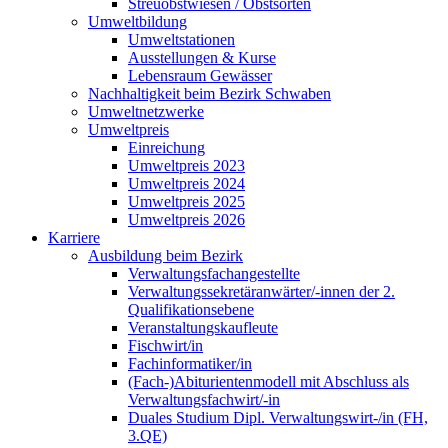
Streuobstwiesen / Obstsorten
Umweltbildung
Umweltstationen
Ausstellungen & Kurse
Lebensraum Gewässer
Nachhaltigkeit beim Bezirk Schwaben
Umweltnetzwerke
Umweltpreis
Einreichung
Umweltpreis 2023
Umweltpreis 2024
Umweltpreis 2025
Umweltpreis 2026
Karriere
Ausbildung beim Bezirk
Verwaltungsfachangestellte
Verwaltungssekretäranwärter/-innen der 2.
Qualifikationsebene
Veranstaltungskaufleute
Fischwirt/in
Fachinformatiker/in
(Fach-)Abiturientenmodell mit Abschluss als
Verwaltungsfachwirt/-in
Duales Studium Dipl. Verwaltungswirt-/in (FH,
3.QE)