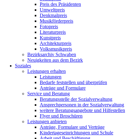
Preis des Präsidenten
Umweltpreis
Denkmalpreis
Musikförderpreis
Fotopreis
Literaturpreis
Kunstpreis
Architekturpreis
Volksmusikpreis
Bezirksarchiv Schwaben
Neuigkeiten aus dem Bezirk
Soziales
Leistungen erhalten
Leistungen
Bedarfe feststellen und überprüfen
Anträge und Formulare
Service und Beratung
Beratungsstelle der Sozialverwaltung
Ansprechpersonen in der Sozialverwaltung
weitere Beratungsangebote und Hilfestellen
Flyer und Broschüren
Leistungen anbieten
Anträge, Formulare und Verträge
Kindertageseinrichtungen und Schule
Arbeit und Beschäftigung