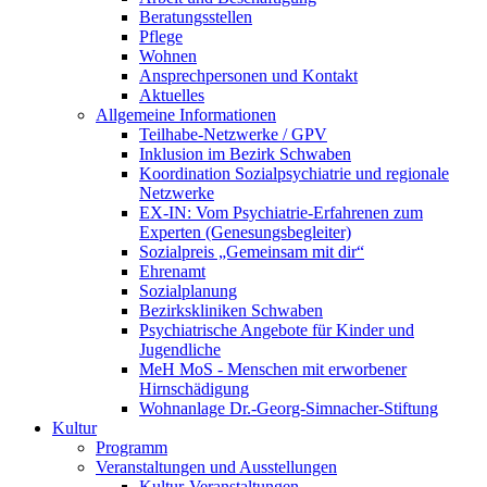
Beratungsstellen
Pflege
Wohnen
Ansprechpersonen und Kontakt
Aktuelles
Allgemeine Informationen
Teilhabe-Netzwerke / GPV
Inklusion im Bezirk Schwaben
Koordination Sozialpsychiatrie und regionale
Netzwerke
EX-IN: Vom Psychiatrie-Erfahrenen zum
Experten (Genesungsbegleiter)
Sozialpreis „Gemeinsam mit dir“
Ehrenamt
Sozialplanung
Bezirkskliniken Schwaben
Psychiatrische Angebote für Kinder und
Jugendliche
MeH MoS - Menschen mit erworbener
Hirnschädigung
Wohnanlage Dr.-Georg-Simnacher-Stiftung
Kultur
Programm
Veranstaltungen und Ausstellungen
Kultur-Veranstaltungen