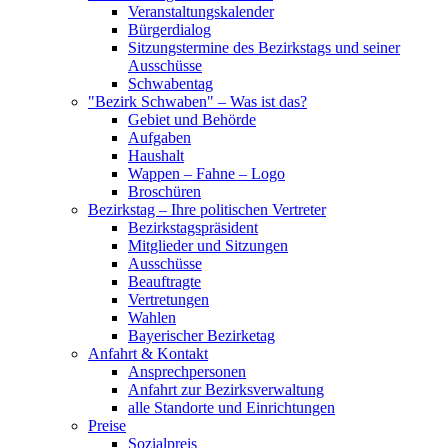
Veranstaltungskalender
Bürgerdialog
Sitzungstermine des Bezirkstags und seiner
Ausschüsse
Schwabentag
"Bezirk Schwaben" – Was ist das?
Gebiet und Behörde
Aufgaben
Haushalt
Wappen – Fahne – Logo
Broschüren
Bezirkstag – Ihre politischen Vertreter
Bezirkstagspräsident
Mitglieder und Sitzungen
Ausschüsse
Beauftragte
Vertretungen
Wahlen
Bayerischer Bezirketag
Anfahrt & Kontakt
Ansprechpersonen
Anfahrt zur Bezirksverwaltung
alle Standorte und Einrichtungen
Preise
Sozialpreis