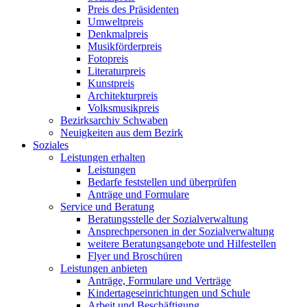
Preis des Präsidenten
Umweltpreis
Denkmalpreis
Musikförderpreis
Fotopreis
Literaturpreis
Kunstpreis
Architekturpreis
Volksmusikpreis
Bezirksarchiv Schwaben
Neuigkeiten aus dem Bezirk
Soziales
Leistungen erhalten
Leistungen
Bedarfe feststellen und überprüfen
Anträge und Formulare
Service und Beratung
Beratungsstelle der Sozialverwaltung
Ansprechpersonen in der Sozialverwaltung
weitere Beratungsangebote und Hilfestellen
Flyer und Broschüren
Leistungen anbieten
Anträge, Formulare und Verträge
Kindertageseinrichtungen und Schule
Arbeit und Beschäftigung