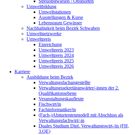
Streuobstwiesen / Obstsorten
Umweltbildung
Umweltstationen
Ausstellungen & Kurse
Lebensraum Gewässer
Nachhaltigkeit beim Bezirk Schwaben
Umweltnetzwerke
Umweltpreis
Einreichung
Umweltpreis 2023
Umweltpreis 2024
Umweltpreis 2025
Umweltpreis 2026
Karriere
Ausbildung beim Bezirk
Verwaltungsfachangestellte
Verwaltungssekretäranwärter/-innen der 2.
Qualifikationsebene
Veranstaltungskaufleute
Fischwirt/in
Fachinformatiker/in
(Fach-)Abiturientenmodell mit Abschluss als
Verwaltungsfachwirt/-in
Duales Studium Dipl. Verwaltungswirt-/in (FH,
3.QE)