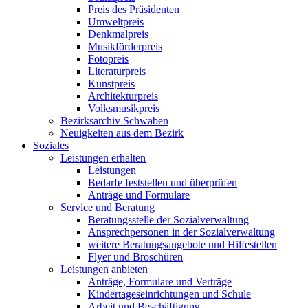
Preis des Präsidenten
Umweltpreis
Denkmalpreis
Musikförderpreis
Fotopreis
Literaturpreis
Kunstpreis
Architekturpreis
Volksmusikpreis
Bezirksarchiv Schwaben
Neuigkeiten aus dem Bezirk
Soziales
Leistungen erhalten
Leistungen
Bedarfe feststellen und überprüfen
Anträge und Formulare
Service und Beratung
Beratungsstelle der Sozialverwaltung
Ansprechpersonen in der Sozialverwaltung
weitere Beratungsangebote und Hilfestellen
Flyer und Broschüren
Leistungen anbieten
Anträge, Formulare und Verträge
Kindertageseinrichtungen und Schule
Arbeit und Beschäftigung