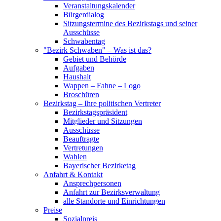
Veranstaltungskalender
Bürgerdialog
Sitzungstermine des Bezirkstags und seiner
Ausschüsse
Schwabentag
"Bezirk Schwaben" – Was ist das?
Gebiet und Behörde
Aufgaben
Haushalt
Wappen – Fahne – Logo
Broschüren
Bezirkstag – Ihre politischen Vertreter
Bezirkstagspräsident
Mitglieder und Sitzungen
Ausschüsse
Beauftragte
Vertretungen
Wahlen
Bayerischer Bezirketag
Anfahrt & Kontakt
Ansprechpersonen
Anfahrt zur Bezirksverwaltung
alle Standorte und Einrichtungen
Preise
Sozialpreis