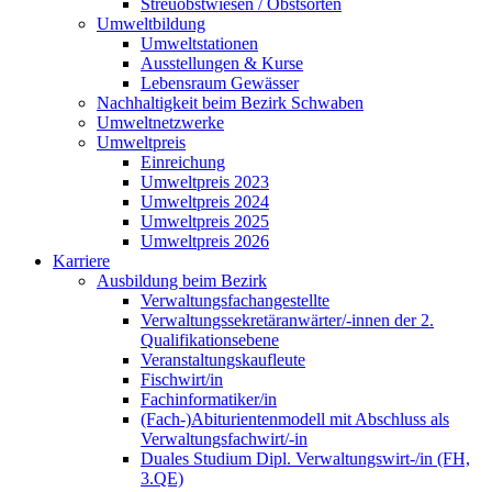
Streuobstwiesen / Obstsorten
Umweltbildung
Umweltstationen
Ausstellungen & Kurse
Lebensraum Gewässer
Nachhaltigkeit beim Bezirk Schwaben
Umweltnetzwerke
Umweltpreis
Einreichung
Umweltpreis 2023
Umweltpreis 2024
Umweltpreis 2025
Umweltpreis 2026
Karriere
Ausbildung beim Bezirk
Verwaltungsfachangestellte
Verwaltungssekretäranwärter/-innen der 2.
Qualifikationsebene
Veranstaltungskaufleute
Fischwirt/in
Fachinformatiker/in
(Fach-)Abiturientenmodell mit Abschluss als
Verwaltungsfachwirt/-in
Duales Studium Dipl. Verwaltungswirt-/in (FH,
3.QE)