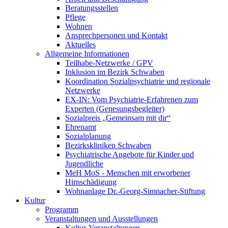
Beratungsstellen
Pflege
Wohnen
Ansprechpersonen und Kontakt
Aktuelles
Allgemeine Informationen
Teilhabe-Netzwerke / GPV
Inklusion im Bezirk Schwaben
Koordination Sozialpsychiatrie und regionale
Netzwerke
EX-IN: Vom Psychiatrie-Erfahrenen zum
Experten (Genesungsbegleiter)
Sozialpreis „Gemeinsam mit dir“
Ehrenamt
Sozialplanung
Bezirkskliniken Schwaben
Psychiatrische Angebote für Kinder und
Jugendliche
MeH MoS - Menschen mit erworbener
Hirnschädigung
Wohnanlage Dr.-Georg-Simnacher-Stiftung
Kultur
Programm
Veranstaltungen und Ausstellungen
Kultur-Veranstaltungen