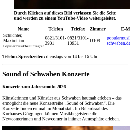
Durch Klicken auf dieses Bild verlassen Sie die Seite
und werden zu einem YouTube-Video weitergeleitet.
Name
Telefon
Telefax
Zimmer
E-M
Schlichter
,
0821/3101-
0821/3101-
popularmusi
Maximilian
D109
3931
13931
schwaben.d
Popularmusikbeauftragter
Telefon-Sprechzeiten:
dienstags von 14 bis 16 Uhr
Sound of Schwaben Konzerte
Konzerte zum Jahresmotto 2026
Künstlerinnen und Künstler aus Schwaben hautnah erleben – das
ermöglicht die neue Konzertreihe „Sound of Schwaben“. Die
Konzerte finden einmal im Monat statt. Im Billardsaal des
Kurhauses Göggingen können Musikbegeisterte die
Newcomerinnen und Newcomer in intimer Atmosphäre erleben.