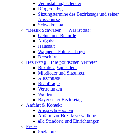
Veranstaltungskalender
Bürgerdialog
Sitzungstermine des Bezirkstags und seiner
Ausschüsse
Schwabentag
"Bezirk Schwaben" – Was ist das?
Gebiet und Behörde
Aufgaben
Haushalt
Wappen – Fahne – Logo
Broschüren
Bezirkstag – Ihre politischen Vertreter
Bezirkstagspräsident
Mitglieder und Sitzungen
Ausschüsse
Beauftragte
Vertretungen
Wahlen
Bayerischer Bezirketag
Anfahrt & Kontakt
Ansprechpersonen
Anfahrt zur Bezirksverwaltung
alle Standorte und Einrichtungen
Preise
Sozialpreis