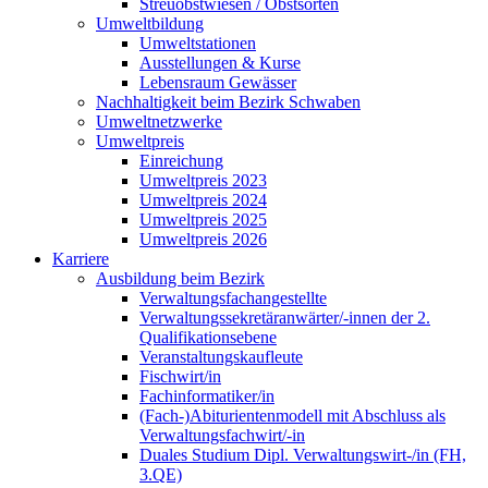
Streuobstwiesen / Obstsorten
Umweltbildung
Umweltstationen
Ausstellungen & Kurse
Lebensraum Gewässer
Nachhaltigkeit beim Bezirk Schwaben
Umweltnetzwerke
Umweltpreis
Einreichung
Umweltpreis 2023
Umweltpreis 2024
Umweltpreis 2025
Umweltpreis 2026
Karriere
Ausbildung beim Bezirk
Verwaltungsfachangestellte
Verwaltungssekretäranwärter/-innen der 2.
Qualifikationsebene
Veranstaltungskaufleute
Fischwirt/in
Fachinformatiker/in
(Fach-)Abiturientenmodell mit Abschluss als
Verwaltungsfachwirt/-in
Duales Studium Dipl. Verwaltungswirt-/in (FH,
3.QE)