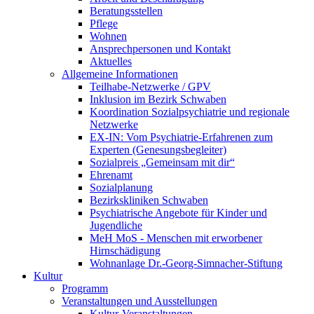
Beratungsstellen
Pflege
Wohnen
Ansprechpersonen und Kontakt
Aktuelles
Allgemeine Informationen
Teilhabe-Netzwerke / GPV
Inklusion im Bezirk Schwaben
Koordination Sozialpsychiatrie und regionale
Netzwerke
EX-IN: Vom Psychiatrie-Erfahrenen zum
Experten (Genesungsbegleiter)
Sozialpreis „Gemeinsam mit dir“
Ehrenamt
Sozialplanung
Bezirkskliniken Schwaben
Psychiatrische Angebote für Kinder und
Jugendliche
MeH MoS - Menschen mit erworbener
Hirnschädigung
Wohnanlage Dr.-Georg-Simnacher-Stiftung
Kultur
Programm
Veranstaltungen und Ausstellungen
Kultur-Veranstaltungen