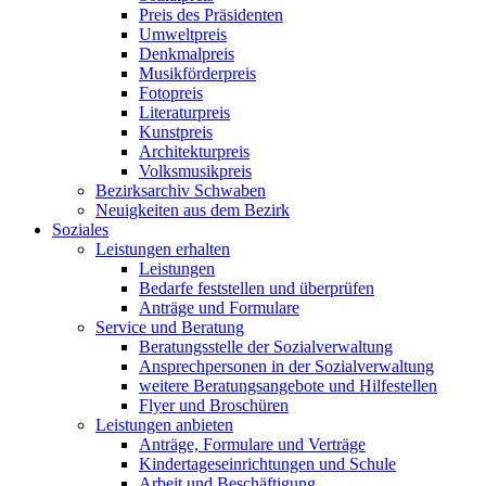
Preis des Präsidenten
Umweltpreis
Denkmalpreis
Musikförderpreis
Fotopreis
Literaturpreis
Kunstpreis
Architekturpreis
Volksmusikpreis
Bezirksarchiv Schwaben
Neuigkeiten aus dem Bezirk
Soziales
Leistungen erhalten
Leistungen
Bedarfe feststellen und überprüfen
Anträge und Formulare
Service und Beratung
Beratungsstelle der Sozialverwaltung
Ansprechpersonen in der Sozialverwaltung
weitere Beratungsangebote und Hilfestellen
Flyer und Broschüren
Leistungen anbieten
Anträge, Formulare und Verträge
Kindertageseinrichtungen und Schule
Arbeit und Beschäftigung