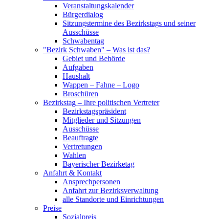
Veranstaltungskalender
Bürgerdialog
Sitzungstermine des Bezirkstags und seiner
Ausschüsse
Schwabentag
"Bezirk Schwaben" – Was ist das?
Gebiet und Behörde
Aufgaben
Haushalt
Wappen – Fahne – Logo
Broschüren
Bezirkstag – Ihre politischen Vertreter
Bezirkstagspräsident
Mitglieder und Sitzungen
Ausschüsse
Beauftragte
Vertretungen
Wahlen
Bayerischer Bezirketag
Anfahrt & Kontakt
Ansprechpersonen
Anfahrt zur Bezirksverwaltung
alle Standorte und Einrichtungen
Preise
Sozialpreis