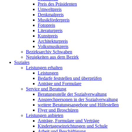
Preis des Präsidenten
Umweltpreis
Denkmalpreis
Musikförderpreis
Fotopreis
Literaturpreis
Kunstpreis
Architekturpreis
Volksmusikpreis
Bezirksarchiv Schwaben
Neuigkeiten aus dem Bezirk
Soziales
Leistungen erhalten
Leistungen
Bedarfe feststellen und überprüfen
Anträge und Formulare
Service und Beratung
Beratungsstelle der Sozialverwaltung
Ansprechpersonen in der Sozialverwaltung
weitere Beratungsangebote und Hilfestellen
Flyer und Broschüren
Leistungen anbieten
Anträge, Formulare und Verträge
Kindertageseinrichtungen und Schule
Arbeit und Beschäftigung