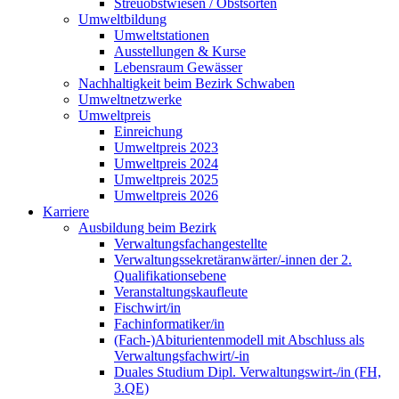
Streuobstwiesen / Obstsorten
Umweltbildung
Umweltstationen
Ausstellungen & Kurse
Lebensraum Gewässer
Nachhaltigkeit beim Bezirk Schwaben
Umweltnetzwerke
Umweltpreis
Einreichung
Umweltpreis 2023
Umweltpreis 2024
Umweltpreis 2025
Umweltpreis 2026
Karriere
Ausbildung beim Bezirk
Verwaltungsfachangestellte
Verwaltungssekretäranwärter/-innen der 2.
Qualifikationsebene
Veranstaltungskaufleute
Fischwirt/in
Fachinformatiker/in
(Fach-)Abiturientenmodell mit Abschluss als
Verwaltungsfachwirt/-in
Duales Studium Dipl. Verwaltungswirt-/in (FH,
3.QE)