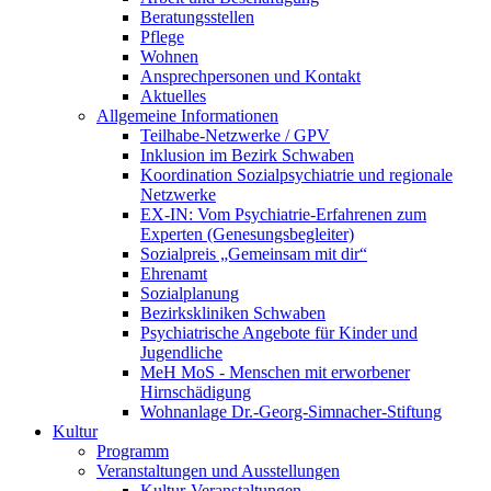
Beratungsstellen
Pflege
Wohnen
Ansprechpersonen und Kontakt
Aktuelles
Allgemeine Informationen
Teilhabe-Netzwerke / GPV
Inklusion im Bezirk Schwaben
Koordination Sozialpsychiatrie und regionale
Netzwerke
EX-IN: Vom Psychiatrie-Erfahrenen zum
Experten (Genesungsbegleiter)
Sozialpreis „Gemeinsam mit dir“
Ehrenamt
Sozialplanung
Bezirkskliniken Schwaben
Psychiatrische Angebote für Kinder und
Jugendliche
MeH MoS - Menschen mit erworbener
Hirnschädigung
Wohnanlage Dr.-Georg-Simnacher-Stiftung
Kultur
Programm
Veranstaltungen und Ausstellungen
Kultur-Veranstaltungen