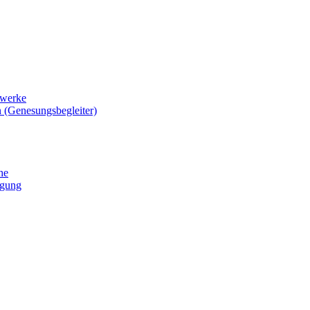
zwerke
 (Genesungsbegleiter)
he
igung