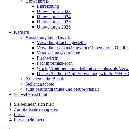
Umweltpreis
Einreichung
Umweltpreis 2023
Umweltpreis 2024
Umweltpreis 2025
Umweltpreis 2026
Karriere
Ausbildung beim Bezirk
Verwaltungsfachangestellte
Verwaltungssekretäranwärter/-innen der 2. Qualifi
Veranstaltungskaufleute
Fischwirt/in
Fachinformatiker/in
(Fach-)Abiturientenmodell mit Abschluss als Verwa
Duales Studium Dipl. Verwaltungswirt-/in (FH, 3
Arbeiten beim Bezirk
Stellenangebote
audit berufundfamilie und beruf&vielfalt
Schwaben ist bunt
Sie befinden sich hier:
Zur Startseite navigieren
Presse
Pressemeldungen