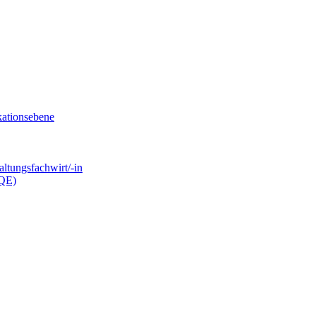
kationsebene
ltungsfachwirt/-in
.QE)