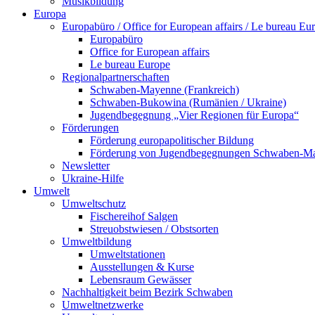
Musikbildung
Europa
Europabüro / Office for European affairs / Le bureau Eu
Europabüro
Office for European affairs
Le bureau Europe
Regionalpartnerschaften
Schwaben-Mayenne (Frankreich)
Schwaben-Bukowina (Rumänien / Ukraine)
Jugendbegegnung „Vier Regionen für Europa“
Förderungen
Förderung europapolitischer Bildung
Förderung von Jugendbegegnungen Schwaben-M
Newsletter
Ukraine-Hilfe
Umwelt
Umweltschutz
Fischereihof Salgen
Streuobstwiesen / Obstsorten
Umweltbildung
Umweltstationen
Ausstellungen & Kurse
Lebensraum Gewässer
Nachhaltigkeit beim Bezirk Schwaben
Umweltnetzwerke