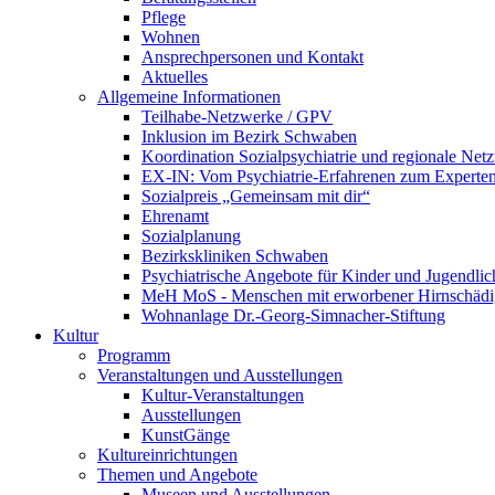
Pflege
Wohnen
Ansprechpersonen und Kontakt
Aktuelles
Allgemeine Informationen
Teilhabe-Netzwerke / GPV
Inklusion im Bezirk Schwaben
Koordination Sozialpsychiatrie und regionale Net
EX-IN: Vom Psychiatrie-Erfahrenen zum Experten
Sozialpreis „Gemeinsam mit dir“
Ehrenamt
Sozialplanung
Bezirkskliniken Schwaben
Psychiatrische Angebote für Kinder und Jugendlic
MeH MoS - Menschen mit erworbener Hirnschäd
Wohnanlage Dr.-Georg-Simnacher-Stiftung
Kultur
Programm
Veranstaltungen und Ausstellungen
Kultur-Veranstaltungen
Ausstellungen
KunstGänge
Kultureinrichtungen
Themen und Angebote
Museen und Ausstellungen