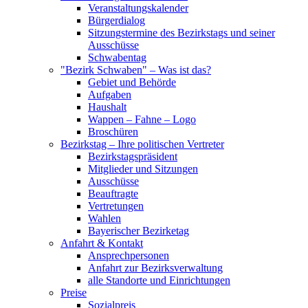
Veranstaltungskalender
Bürgerdialog
Sitzungstermine des Bezirkstags und seiner
Ausschüsse
Schwabentag
"Bezirk Schwaben" – Was ist das?
Gebiet und Behörde
Aufgaben
Haushalt
Wappen – Fahne – Logo
Broschüren
Bezirkstag – Ihre politischen Vertreter
Bezirkstagspräsident
Mitglieder und Sitzungen
Ausschüsse
Beauftragte
Vertretungen
Wahlen
Bayerischer Bezirketag
Anfahrt & Kontakt
Ansprechpersonen
Anfahrt zur Bezirksverwaltung
alle Standorte und Einrichtungen
Preise
Sozialpreis