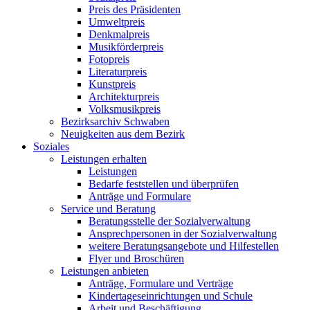
Preis des Präsidenten
Umweltpreis
Denkmalpreis
Musikförderpreis
Fotopreis
Literaturpreis
Kunstpreis
Architekturpreis
Volksmusikpreis
Bezirksarchiv Schwaben
Neuigkeiten aus dem Bezirk
Soziales
Leistungen erhalten
Leistungen
Bedarfe feststellen und überprüfen
Anträge und Formulare
Service und Beratung
Beratungsstelle der Sozialverwaltung
Ansprechpersonen in der Sozialverwaltung
weitere Beratungsangebote und Hilfestellen
Flyer und Broschüren
Leistungen anbieten
Anträge, Formulare und Verträge
Kindertageseinrichtungen und Schule
Arbeit und Beschäftigung