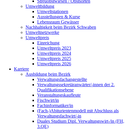
Streuobstwiesen / Obstsorten
Umweltbildung
Umweltstationen
Ausstellungen & Kurse
Lebensraum Gewässer
Nachhaltigkeit beim Bezirk Schwaben
Umweltnetzwerke
Umweltpreis
Einreichung
Umweltpreis 2023
Umweltpreis 2024
Umweltpreis 2025
Umweltpreis 2026
Karriere
Ausbildung beim Bezirk
Verwaltungsfachangestellte
Verwaltungssekretäranwärter/-innen der 2.
Qualifikationsebene
Veranstaltungskaufleute
Fischwirt/in
Fachinformatiker/in
(Fach-)Abiturientenmodell mit Abschluss als
Verwaltungsfachwirt/-in
Duales Studium Dipl. Verwaltungswirt-/in (FH,
3.QE)