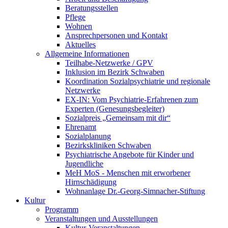
Beratungsstellen
Pflege
Wohnen
Ansprechpersonen und Kontakt
Aktuelles
Allgemeine Informationen
Teilhabe-Netzwerke / GPV
Inklusion im Bezirk Schwaben
Koordination Sozialpsychiatrie und regionale
Netzwerke
EX-IN: Vom Psychiatrie-Erfahrenen zum
Experten (Genesungsbegleiter)
Sozialpreis „Gemeinsam mit dir“
Ehrenamt
Sozialplanung
Bezirkskliniken Schwaben
Psychiatrische Angebote für Kinder und
Jugendliche
MeH MoS - Menschen mit erworbener
Hirnschädigung
Wohnanlage Dr.-Georg-Simnacher-Stiftung
Kultur
Programm
Veranstaltungen und Ausstellungen
Kultur-Veranstaltungen