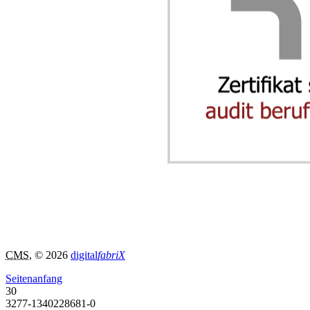
CMS
, © 2026
digital
fabriX
Seitenanfang
30
3277-1340228681-0