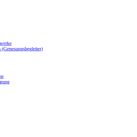
zwerke
 (Genesungsbegleiter)
he
igung