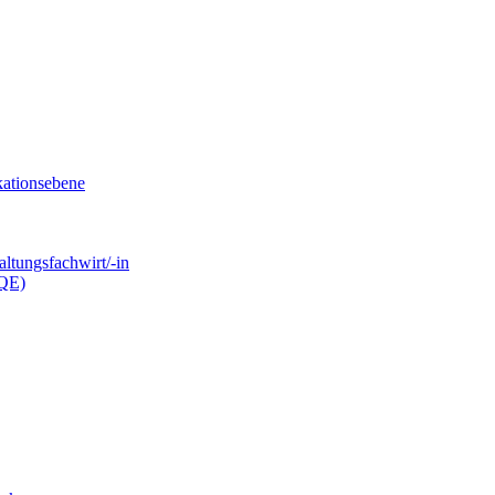
kationsebene
ltungsfachwirt/-in
.QE)