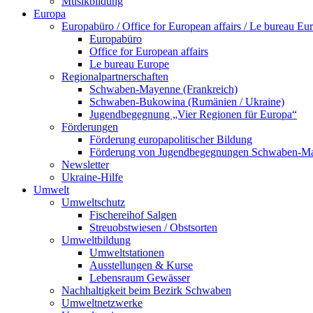
Musikbildung
Europa
Europabüro / Office for European affairs / Le bureau Eu
Europabüro
Office for European affairs
Le bureau Europe
Regionalpartnerschaften
Schwaben-Mayenne (Frankreich)
Schwaben-Bukowina (Rumänien / Ukraine)
Jugendbegegnung „Vier Regionen für Europa“
Förderungen
Förderung europapolitischer Bildung
Förderung von Jugendbegegnungen Schwaben-M
Newsletter
Ukraine-Hilfe
Umwelt
Umweltschutz
Fischereihof Salgen
Streuobstwiesen / Obstsorten
Umweltbildung
Umweltstationen
Ausstellungen & Kurse
Lebensraum Gewässer
Nachhaltigkeit beim Bezirk Schwaben
Umweltnetzwerke