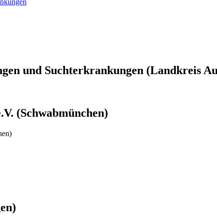
ankungen
ungen und Suchterkrankungen (Landkreis A
 e.V. (Schwabmünchen)
hen)
en)