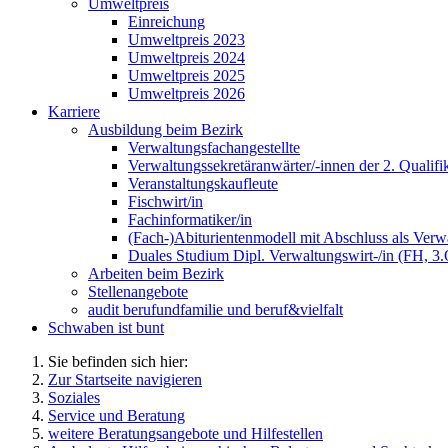
Umweltpreis
Einreichung
Umweltpreis 2023
Umweltpreis 2024
Umweltpreis 2025
Umweltpreis 2026
Karriere
Ausbildung beim Bezirk
Verwaltungsfachangestellte
Verwaltungssekretäranwärter/-innen der 2. Qualifi
Veranstaltungskaufleute
Fischwirt/in
Fachinformatiker/in
(Fach-)Abiturientenmodell mit Abschluss als Verwa
Duales Studium Dipl. Verwaltungswirt-/in (FH, 3
Arbeiten beim Bezirk
Stellenangebote
audit berufundfamilie und beruf&vielfalt
Schwaben ist bunt
Sie befinden sich hier:
Zur Startseite navigieren
Soziales
Service und Beratung
weitere Beratungsangebote und Hilfestellen