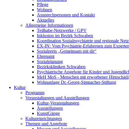
Pflege
Wohnen
Ansprechpersonen und Kontakt
Aktuelles
Allgemeine Informationen
Teilhabe-Netzwerke / GPV
Inklusion im Bezirk Schwaben
Koordination Sozialpsychiatrie und regionale Net
EX-IN: Vom Psychiatrie-Erfahrenen zum Experten
Sozialpreis „Gemeinsam mit dir“
Ehrenamt
Sozialplanung
Bezirkskliniken Schwaben
Psychiatrische Angebote für Kinder und Jugendlic
MeH MoS - Menschen mit erworbener Hirnschäd
Wohnanlage Dr.-Georg-Simnacher-Stiftung
Kultur
Programm
Veranstaltungen und Ausstellungen
Kultur-Veranstaltungen
Ausstellungen
KunstGänge
Kultureinrichtungen
Themen und Angebote
Museen und Ausstellungen