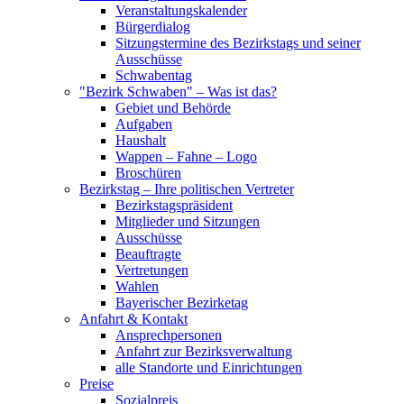
Veranstaltungskalender
Bürgerdialog
Sitzungstermine des Bezirkstags und seiner
Ausschüsse
Schwabentag
"Bezirk Schwaben" – Was ist das?
Gebiet und Behörde
Aufgaben
Haushalt
Wappen – Fahne – Logo
Broschüren
Bezirkstag – Ihre politischen Vertreter
Bezirkstagspräsident
Mitglieder und Sitzungen
Ausschüsse
Beauftragte
Vertretungen
Wahlen
Bayerischer Bezirketag
Anfahrt & Kontakt
Ansprechpersonen
Anfahrt zur Bezirksverwaltung
alle Standorte und Einrichtungen
Preise
Sozialpreis