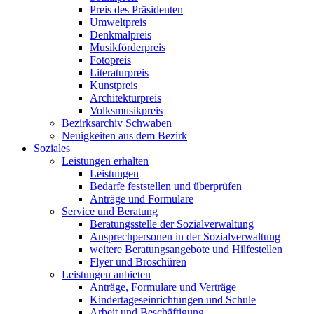
Preis des Präsidenten
Umweltpreis
Denkmalpreis
Musikförderpreis
Fotopreis
Literaturpreis
Kunstpreis
Architekturpreis
Volksmusikpreis
Bezirksarchiv Schwaben
Neuigkeiten aus dem Bezirk
Soziales
Leistungen erhalten
Leistungen
Bedarfe feststellen und überprüfen
Anträge und Formulare
Service und Beratung
Beratungsstelle der Sozialverwaltung
Ansprechpersonen in der Sozialverwaltung
weitere Beratungsangebote und Hilfestellen
Flyer und Broschüren
Leistungen anbieten
Anträge, Formulare und Verträge
Kindertageseinrichtungen und Schule
Arbeit und Beschäftigung