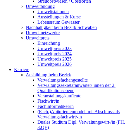
Streuobstwiesen / Obstsorten
Umweltbildung
Umweltstationen
Ausstellungen & Kurse
Lebensraum Gewässer
Nachhaltigkeit beim Bezirk Schwaben
Umweltnetzwerke
Umweltpreis
Einreichung
Umweltpreis 2023
Umweltpreis 2024
Umweltpreis 2025
Umweltpreis 2026
Karriere
Ausbildung beim Bezirk
Verwaltungsfachangestellte
Verwaltungssekretäranwärter/-innen der 2.
Qualifikationsebene
Veranstaltungskaufleute
Fischwirt/in
Fachinformatiker/in
(Fach-)Abiturientenmodell mit Abschluss als
Verwaltungsfachwirt/-in
Duales Studium Dipl. Verwaltungswirt-/in (FH,
3.QE)