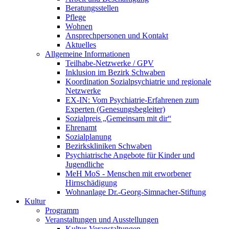
Beratungsstellen
Pflege
Wohnen
Ansprechpersonen und Kontakt
Aktuelles
Allgemeine Informationen
Teilhabe-Netzwerke / GPV
Inklusion im Bezirk Schwaben
Koordination Sozialpsychiatrie und regionale
Netzwerke
EX-IN: Vom Psychiatrie-Erfahrenen zum
Experten (Genesungsbegleiter)
Sozialpreis „Gemeinsam mit dir“
Ehrenamt
Sozialplanung
Bezirkskliniken Schwaben
Psychiatrische Angebote für Kinder und
Jugendliche
MeH MoS - Menschen mit erworbener
Hirnschädigung
Wohnanlage Dr.-Georg-Simnacher-Stiftung
Kultur
Programm
Veranstaltungen und Ausstellungen
Kultur-Veranstaltungen