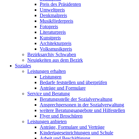
Preis des Präsidenten
Umweltpreis
Denkmalpreis
Musikförderpreis
Fotopreis
Literaturpreis
Kunstpreis
Architekturpreis
Volksmusikpreis
Bezirksarchiv Schwaben
Neuigkeiten aus dem Bezirk
Soziales
Leistungen erhalten
Leistungen
Bedarfe feststellen und überprüfen
Anträge und Formulare
Service und Beratung
Beratungsstelle der Sozialverwaltung
Ansprechpersonen in der Sozialverwaltung
weitere Beratungsangebote und Hilfestellen
Flyer und Broschüren
Leistungen anbieten
Anträge, Formulare und Verträge
Kindertageseinrichtungen und Schule
Arbeit und Beschäftigung