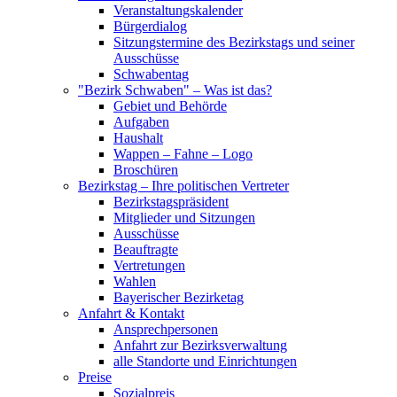
Veranstaltungskalender
Bürgerdialog
Sitzungstermine des Bezirkstags und seiner
Ausschüsse
Schwabentag
"Bezirk Schwaben" – Was ist das?
Gebiet und Behörde
Aufgaben
Haushalt
Wappen – Fahne – Logo
Broschüren
Bezirkstag – Ihre politischen Vertreter
Bezirkstagspräsident
Mitglieder und Sitzungen
Ausschüsse
Beauftragte
Vertretungen
Wahlen
Bayerischer Bezirketag
Anfahrt & Kontakt
Ansprechpersonen
Anfahrt zur Bezirksverwaltung
alle Standorte und Einrichtungen
Preise
Sozialpreis