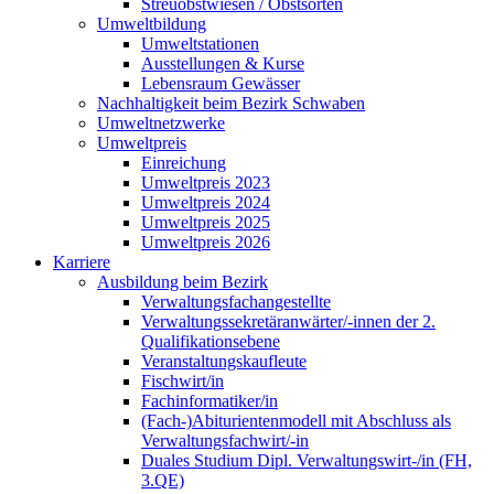
Streuobstwiesen / Obstsorten
Umweltbildung
Umweltstationen
Ausstellungen & Kurse
Lebensraum Gewässer
Nachhaltigkeit beim Bezirk Schwaben
Umweltnetzwerke
Umweltpreis
Einreichung
Umweltpreis 2023
Umweltpreis 2024
Umweltpreis 2025
Umweltpreis 2026
Karriere
Ausbildung beim Bezirk
Verwaltungsfachangestellte
Verwaltungssekretäranwärter/-innen der 2.
Qualifikationsebene
Veranstaltungskaufleute
Fischwirt/in
Fachinformatiker/in
(Fach-)Abiturientenmodell mit Abschluss als
Verwaltungsfachwirt/-in
Duales Studium Dipl. Verwaltungswirt-/in (FH,
3.QE)