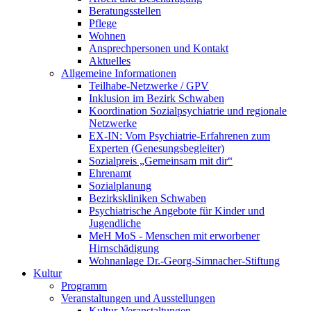
Beratungsstellen
Pflege
Wohnen
Ansprechpersonen und Kontakt
Aktuelles
Allgemeine Informationen
Teilhabe-Netzwerke / GPV
Inklusion im Bezirk Schwaben
Koordination Sozialpsychiatrie und regionale
Netzwerke
EX-IN: Vom Psychiatrie-Erfahrenen zum
Experten (Genesungsbegleiter)
Sozialpreis „Gemeinsam mit dir“
Ehrenamt
Sozialplanung
Bezirkskliniken Schwaben
Psychiatrische Angebote für Kinder und
Jugendliche
MeH MoS - Menschen mit erworbener
Hirnschädigung
Wohnanlage Dr.-Georg-Simnacher-Stiftung
Kultur
Programm
Veranstaltungen und Ausstellungen
Kultur-Veranstaltungen