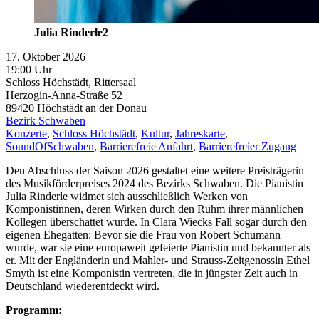
Julia Rinderle2
17. Oktober 2026
19:00 Uhr
Schloss Höchstädt, Rittersaal
Herzogin-Anna-Straße 52
89420
Höchstädt an der Donau
Bezirk Schwaben
Konzerte
,
Schloss Höchstädt
,
Kultur
,
Jahreskarte
,
SoundOfSchwaben
,
Barrierefreie Anfahrt
,
Barrierefreier Zugang
Den Abschluss der Saison 2026 gestaltet eine weitere Preisträgerin
des Musikförderpreises 2024 des Bezirks Schwaben. Die Pianistin
Julia Rinderle widmet sich ausschließlich Werken von
Komponistinnen, deren Wirken durch den Ruhm ihrer männlichen
Kollegen überschattet wurde. In Clara Wiecks Fall sogar durch den
eigenen Ehegatten: Bevor sie die Frau von Robert Schumann
wurde, war sie eine europaweit gefeierte Pianistin und bekannter als
er. Mit der Engländerin und Mahler- und Strauss-Zeitgenossin Ethel
Smyth ist eine Komponistin vertreten, die in jüngster Zeit auch in
Deutschland wiederentdeckt wird.
Programm: