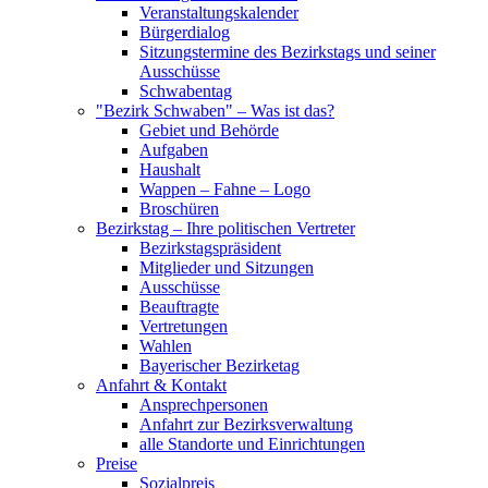
Veranstaltungskalender
Bürgerdialog
Sitzungstermine des Bezirkstags und seiner
Ausschüsse
Schwabentag
"Bezirk Schwaben" – Was ist das?
Gebiet und Behörde
Aufgaben
Haushalt
Wappen – Fahne – Logo
Broschüren
Bezirkstag – Ihre politischen Vertreter
Bezirkstagspräsident
Mitglieder und Sitzungen
Ausschüsse
Beauftragte
Vertretungen
Wahlen
Bayerischer Bezirketag
Anfahrt & Kontakt
Ansprechpersonen
Anfahrt zur Bezirksverwaltung
alle Standorte und Einrichtungen
Preise
Sozialpreis