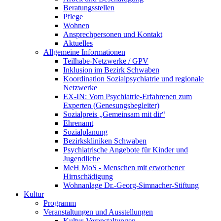
Beratungsstellen
Pflege
Wohnen
Ansprechpersonen und Kontakt
Aktuelles
Allgemeine Informationen
Teilhabe-Netzwerke / GPV
Inklusion im Bezirk Schwaben
Koordination Sozialpsychiatrie und regionale
Netzwerke
EX-IN: Vom Psychiatrie-Erfahrenen zum
Experten (Genesungsbegleiter)
Sozialpreis „Gemeinsam mit dir“
Ehrenamt
Sozialplanung
Bezirkskliniken Schwaben
Psychiatrische Angebote für Kinder und
Jugendliche
MeH MoS - Menschen mit erworbener
Hirnschädigung
Wohnanlage Dr.-Georg-Simnacher-Stiftung
Kultur
Programm
Veranstaltungen und Ausstellungen
Kultur-Veranstaltungen