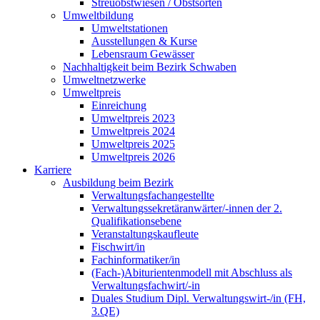
Streuobstwiesen / Obstsorten
Umweltbildung
Umweltstationen
Ausstellungen & Kurse
Lebensraum Gewässer
Nachhaltigkeit beim Bezirk Schwaben
Umweltnetzwerke
Umweltpreis
Einreichung
Umweltpreis 2023
Umweltpreis 2024
Umweltpreis 2025
Umweltpreis 2026
Karriere
Ausbildung beim Bezirk
Verwaltungsfachangestellte
Verwaltungssekretäranwärter/-innen der 2.
Qualifikationsebene
Veranstaltungskaufleute
Fischwirt/in
Fachinformatiker/in
(Fach-)Abiturientenmodell mit Abschluss als
Verwaltungsfachwirt/-in
Duales Studium Dipl. Verwaltungswirt-/in (FH,
3.QE)