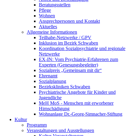
Beratungsstellen
Pflege
Wohnen
Ansprechpersonen und Kontakt
Aktuelles
Allgemeine Informationen
Teilhabe-Netzwerke / GPV
Inklusion im Bezirk Schwaben
Koordination Sozialpsychiatrie und regionale
Netzwerke
EX-IN: Vom Psychiatrie-Erfahrenen zum
Experten (Genesungsbegleiter)
Sozialpreis „Gemeinsam mit dir“
Ehrenamt
Sozialplanung
Bezirkskliniken Schwaben
Psychiatrische Angebote für Kinder und
Jugendliche
MeH MoS - Menschen mit erworbener
Hirnschädigung
Wohnanlage Dr.-Georg-Simnacher-Stiftung
Kultur
Programm
Veranstaltungen und Ausstellungen
Kultur-Veranstaltungen