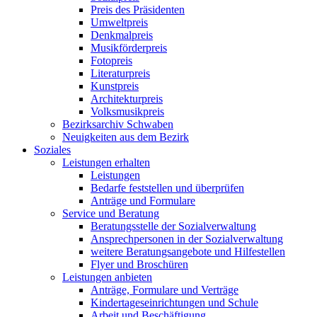
Preis des Präsidenten
Umweltpreis
Denkmalpreis
Musikförderpreis
Fotopreis
Literaturpreis
Kunstpreis
Architekturpreis
Volksmusikpreis
Bezirksarchiv Schwaben
Neuigkeiten aus dem Bezirk
Soziales
Leistungen erhalten
Leistungen
Bedarfe feststellen und überprüfen
Anträge und Formulare
Service und Beratung
Beratungsstelle der Sozialverwaltung
Ansprechpersonen in der Sozialverwaltung
weitere Beratungsangebote und Hilfestellen
Flyer und Broschüren
Leistungen anbieten
Anträge, Formulare und Verträge
Kindertageseinrichtungen und Schule
Arbeit und Beschäftigung