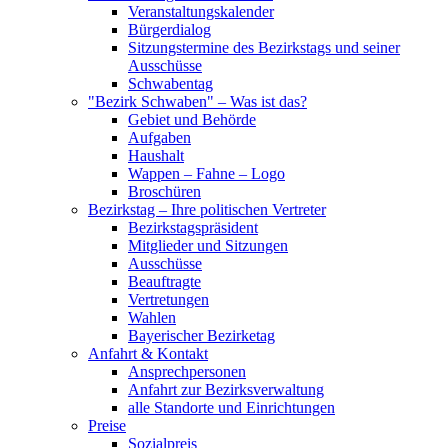
Veranstaltungskalender
Bürgerdialog
Sitzungstermine des Bezirkstags und seiner
Ausschüsse
Schwabentag
"Bezirk Schwaben" – Was ist das?
Gebiet und Behörde
Aufgaben
Haushalt
Wappen – Fahne – Logo
Broschüren
Bezirkstag – Ihre politischen Vertreter
Bezirkstagspräsident
Mitglieder und Sitzungen
Ausschüsse
Beauftragte
Vertretungen
Wahlen
Bayerischer Bezirketag
Anfahrt & Kontakt
Ansprechpersonen
Anfahrt zur Bezirksverwaltung
alle Standorte und Einrichtungen
Preise
Sozialpreis