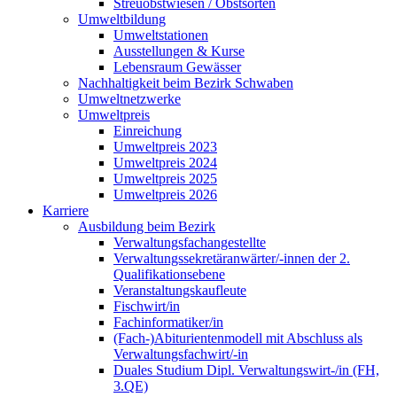
Streuobstwiesen / Obstsorten
Umweltbildung
Umweltstationen
Ausstellungen & Kurse
Lebensraum Gewässer
Nachhaltigkeit beim Bezirk Schwaben
Umweltnetzwerke
Umweltpreis
Einreichung
Umweltpreis 2023
Umweltpreis 2024
Umweltpreis 2025
Umweltpreis 2026
Karriere
Ausbildung beim Bezirk
Verwaltungsfachangestellte
Verwaltungssekretäranwärter/-innen der 2.
Qualifikationsebene
Veranstaltungskaufleute
Fischwirt/in
Fachinformatiker/in
(Fach-)Abiturientenmodell mit Abschluss als
Verwaltungsfachwirt/-in
Duales Studium Dipl. Verwaltungswirt-/in (FH,
3.QE)