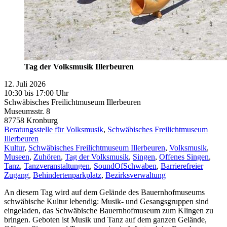
Tag der Volksmusik Illerbeuren
12. Juli 2026
10:30 bis 17:00 Uhr
Schwäbisches Freilichtmuseum Illerbeuren
Museumsstr. 8
87758
Kronburg
Beratungsstelle für Volksmusik
,
Schwäbisches Freilichtmuseum
Illerbeuren
Kultur
,
Schwäbisches Freilichtmuseum Illerbeuren
,
Volksmusik
,
Museen
,
Zuhören
,
Tag der Volksmusik
,
Singen
,
Offenes Singen
,
Tanz
,
Tanzveranstaltungen
,
SoundOfSchwaben
,
Barrierefreier
Zugang
,
Behindertenparkplatz
,
Bezirksverwaltung
An diesem Tag wird auf dem Gelände des Bauernhofmuseums
schwäbische Kultur lebendig: Musik- und Gesangsgruppen sind
eingeladen, das Schwäbische Bauernhofmuseum zum Klingen zu
bringen. Geboten ist Musik und Tanz auf dem ganzen Gelände,