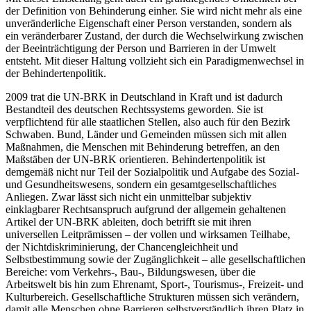
der Definition von Behinderung einher. Sie wird nicht mehr als eine
unveränderliche Eigenschaft einer Person verstanden, sondern als
ein veränderbarer Zustand, der durch die Wechselwirkung zwischen
der Beeinträchtigung der Person und Barrieren in der Umwelt
entsteht. Mit dieser Haltung vollzieht sich ein Paradigmenwechsel in
der Behindertenpolitik.
2009 trat die UN-BRK in Deutschland in Kraft und ist dadurch
Bestandteil des deutschen Rechtssystems geworden. Sie ist
verpflichtend für alle staatlichen Stellen, also auch für den Bezirk
Schwaben. Bund, Länder und Gemeinden müssen sich mit allen
Maßnahmen, die Menschen mit Behinderung betreffen, an den
Maßstäben der UN-BRK orientieren. Behindertenpolitik ist
demgemäß nicht nur Teil der Sozialpolitik und Aufgabe des Sozial-
und Gesundheitswesens, sondern ein gesamtgesellschaftliches
Anliegen. Zwar lässt sich nicht ein unmittelbar subjektiv
einklagbarer Rechtsanspruch aufgrund der allgemein gehaltenen
Artikel der UN-BRK ableiten, doch betrifft sie mit ihren
universellen Leitprämissen – der vollen und wirksamen Teilhabe,
der Nichtdiskriminierung, der Chancengleichheit und
Selbstbestimmung sowie der Zugänglichkeit – alle gesellschaftlichen
Bereiche: vom Verkehrs-, Bau-, Bildungswesen, über die
Arbeitswelt bis hin zum Ehrenamt, Sport-, Tourismus-, Freizeit- und
Kulturbereich. Gesellschaftliche Strukturen müssen sich verändern,
damit alle Menschen ohne Barrieren selbstverständlich ihren Platz in