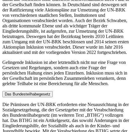
der Gesellschaft finden können. In Deutschland sind deswegen seit
der Ratifizierung viele Aktionsplä­ne zur Umsetzung der UN-BRK
von verschiedenen staatlichen Stellen, Institutionen und
Organisationen verabschiedet worden. Auch der Bezirk Schwaben,
als dritte kommunale Ebene und als wichtiger Träger der
Eingliederungshilfe, ist aufgerufen, zur Umsetzung der UN-BRK
beizutragen. Deswegen hat der Bezirkstag bereits 2010 Leitlinien
zum Umgang mit der UN-BRK beschlossen und 2014 seinen ersten
Aktionsplan Inklusion verabschiedet. Dieser wurde im Jahr 2016
aktualisiert und mit der vorliegenden Version 2022 fort­geschrieben.
Gelingende Inklusion ist aber letztendlich nicht nur eine Frage von
Gesetzen und Regelungen, sondern auch eine Frage der
persönlichen Haltung eines jeden Einzelnen. Inklusion muss sich in
der Gesellschaft im persönlichen Zusammenleben verankern, denn
gelebte Teilhabe ist eine Bereicherung für alle Menschen.
Das Bundesteilhabegesetz
Die Prämissen der UN-BRK erforderten eine Neuausrichtung in der
Sozialgesetzgebung, die der Gesetzgeber mit der Verabschiedung
des Bundesteilhabegesetz (im weiteren Text „BTHG“) vollzogen
hat. Das BTHG ist ein Artikelgesetz, das sowohl Änderungen in der
Eingliederungshilfe, der Sozialhilfe als auch in der Kinder- und
Jugendhilfe bewirke. Mit der Verabschiedung des BTHG setzte der