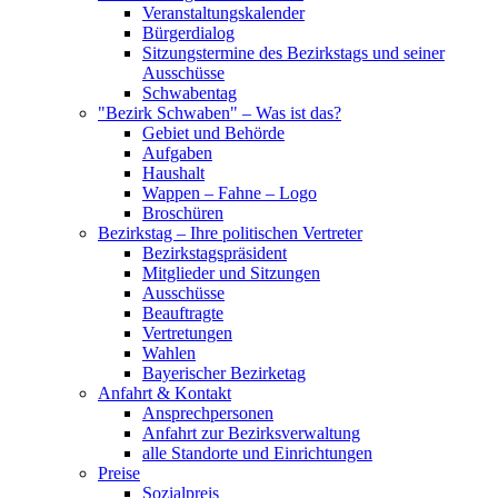
Veranstaltungskalender
Bürgerdialog
Sitzungstermine des Bezirkstags und seiner
Ausschüsse
Schwabentag
"Bezirk Schwaben" – Was ist das?
Gebiet und Behörde
Aufgaben
Haushalt
Wappen – Fahne – Logo
Broschüren
Bezirkstag – Ihre politischen Vertreter
Bezirkstagspräsident
Mitglieder und Sitzungen
Ausschüsse
Beauftragte
Vertretungen
Wahlen
Bayerischer Bezirketag
Anfahrt & Kontakt
Ansprechpersonen
Anfahrt zur Bezirksverwaltung
alle Standorte und Einrichtungen
Preise
Sozialpreis