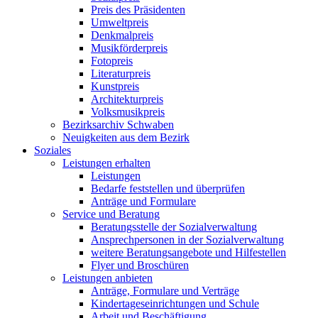
Preis des Präsidenten
Umweltpreis
Denkmalpreis
Musikförderpreis
Fotopreis
Literaturpreis
Kunstpreis
Architekturpreis
Volksmusikpreis
Bezirksarchiv Schwaben
Neuigkeiten aus dem Bezirk
Soziales
Leistungen erhalten
Leistungen
Bedarfe feststellen und überprüfen
Anträge und Formulare
Service und Beratung
Beratungsstelle der Sozialverwaltung
Ansprechpersonen in der Sozialverwaltung
weitere Beratungsangebote und Hilfestellen
Flyer und Broschüren
Leistungen anbieten
Anträge, Formulare und Verträge
Kindertageseinrichtungen und Schule
Arbeit und Beschäftigung