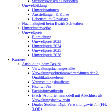
Streuobstwiesen / Obstsorten
Umweltbildung
Umweltstationen
Ausstellungen & Kurse
Lebensraum Gewässer
Nachhaltigkeit beim Bezirk Schwaben
Umweltnetzwerke
Umweltpreis
Einreichung
Umweltpreis 2023
Umweltpreis 2024
Umweltpreis 2025
Umweltpreis 2026
Karriere
Ausbildung beim Bezirk
Verwaltungsfachangestellte
Verwaltungssekretäranwärter/-innen der 2.
Qualifikationsebene
Veranstaltungskaufleute
Fischwirt/in
Fachinformatiker/in
(Fach-)Abiturientenmodell mit Abschluss als
Verwaltungsfachwirt/-in
Duales Studium Dipl. Verwaltungswirt-/in (FH,
3.QE)