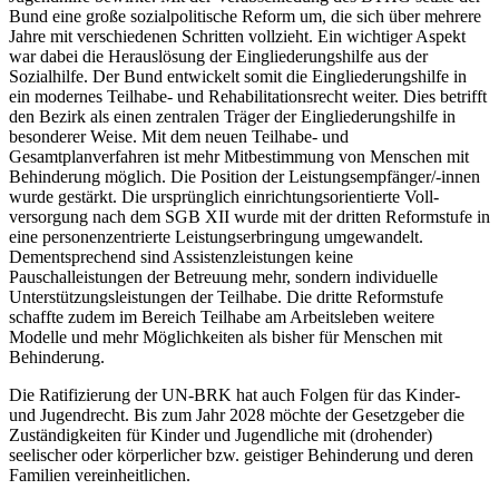
Bund eine große sozialpolitische Reform um, die sich über mehrere
Jahre mit verschiedenen Schritten vollzieht. Ein wichtiger Aspekt
war dabei die Herauslösung der Eingliederungshilfe aus der
Sozialhilfe. Der Bund entwickelt somit die Eingliederungshilfe in
ein modernes Teilhabe- und ­Rehabilitationsrecht weiter. Dies betrifft
den Bezirk als einen zentralen Träger der Eingliederungshilfe in
besonderer Weise. Mit dem neuen Teilhabe- und
Gesamtplanverfahren ist mehr Mitbestimmung von Menschen mit
Behinderung möglich. Die Position der Leistungsempfänger/-innen
wurde gestärkt. Die ursprünglich einrichtungsorientierte Voll­
versorgung nach dem SGB XII wurde mit der dritten Reformstufe in
eine personenzentrierte Leistungserbringung umgewandelt.
Dementsprechend sind Assistenzleistungen keine
Pauschalleistungen der ­Betreuung mehr, sondern individuelle
Unterstützungsleistungen der Teilhabe. Die dritte Reformstufe
schaffte zudem im Bereich Teilhabe am Arbeitsleben weitere
Modelle und mehr Möglichkeiten als bisher für Menschen mit
Behinderung.
Die Ratifizierung der UN-BRK hat auch Folgen für das Kinder-
und Jugendrecht. Bis zum Jahr 2028 möchte der Gesetzgeber die
Zuständigkeiten für Kinder und Jugendliche mit (drohender)
seelischer oder körperlicher bzw. geistiger Behinderung und deren
Familien vereinheitlichen.