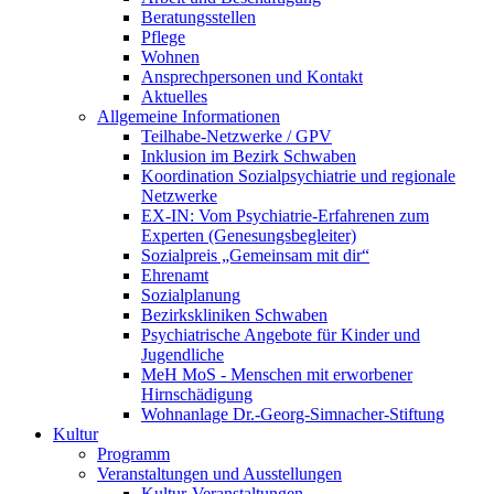
Beratungsstellen
Pflege
Wohnen
Ansprechpersonen und Kontakt
Aktuelles
Allgemeine Informationen
Teilhabe-Netzwerke / GPV
Inklusion im Bezirk Schwaben
Koordination Sozialpsychiatrie und regionale
Netzwerke
EX-IN: Vom Psychiatrie-Erfahrenen zum
Experten (Genesungsbegleiter)
Sozialpreis „Gemeinsam mit dir“
Ehrenamt
Sozialplanung
Bezirkskliniken Schwaben
Psychiatrische Angebote für Kinder und
Jugendliche
MeH MoS - Menschen mit erworbener
Hirnschädigung
Wohnanlage Dr.-Georg-Simnacher-Stiftung
Kultur
Programm
Veranstaltungen und Ausstellungen
Kultur-Veranstaltungen