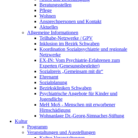
Beratungsstellen
Pflege
Wohnen
Ansprechpersonen und Kontakt
Aktuelles
Allgemeine Informationen
Teilhabe-Netzwerke / GPV
Inklusion im Bezirk Schwaben
Koordination Sozialpsychiatrie und regionale
Netzwerke
EX-IN: Vom Psychiatrie-Erfahrenen zum
Experten (Genesungsbegleiter)
Sozialpreis „Gemeinsam mit dir“
Ehrenamt
Sozialplanung
Bezirkskliniken Schwaben
Psychiatrische Angebote für Kinder und
Jugendliche
MeH MoS - Menschen mit erworbener
Hirnschädigung
Wohnanlage Dr.-Georg-Simnacher-Stiftung
Kultur
Programm
Veranstaltungen und Ausstellungen
Kultur-Veranstaltungen