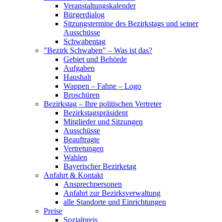
Veranstaltungskalender
Bürgerdialog
Sitzungstermine des Bezirkstags und seiner
Ausschüsse
Schwabentag
"Bezirk Schwaben" – Was ist das?
Gebiet und Behörde
Aufgaben
Haushalt
Wappen – Fahne – Logo
Broschüren
Bezirkstag – Ihre politischen Vertreter
Bezirkstagspräsident
Mitglieder und Sitzungen
Ausschüsse
Beauftragte
Vertretungen
Wahlen
Bayerischer Bezirketag
Anfahrt & Kontakt
Ansprechpersonen
Anfahrt zur Bezirksverwaltung
alle Standorte und Einrichtungen
Preise
Sozialpreis