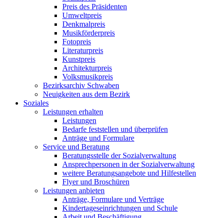
Preis des Präsidenten
Umweltpreis
Denkmalpreis
Musikförderpreis
Fotopreis
Literaturpreis
Kunstpreis
Architekturpreis
Volksmusikpreis
Bezirksarchiv Schwaben
Neuigkeiten aus dem Bezirk
Soziales
Leistungen erhalten
Leistungen
Bedarfe feststellen und überprüfen
Anträge und Formulare
Service und Beratung
Beratungsstelle der Sozialverwaltung
Ansprechpersonen in der Sozialverwaltung
weitere Beratungsangebote und Hilfestellen
Flyer und Broschüren
Leistungen anbieten
Anträge, Formulare und Verträge
Kindertageseinrichtungen und Schule
Arbeit und Beschäftigung