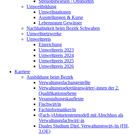
Streuobstwiesen / Obstsorten
Umweltbildung
Umweltstationen
Ausstellungen & Kurse
Lebensraum Gewässer
Nachhaltigkeit beim Bezirk Schwaben
Umweltnetzwerke
Umweltpreis
Einreichung
Umweltpreis 2023
Umweltpreis 2024
Umweltpreis 2025
Umweltpreis 2026
Karriere
Ausbildung beim Bezirk
Verwaltungsfachangestellte
Verwaltungssekretäranwärter/-innen der 2.
Qualifikationsebene
Veranstaltungskaufleute
Fischwirt/in
Fachinformatiker/in
(Fach-)Abiturientenmodell mit Abschluss als
Verwaltungsfachwirt/-in
Duales Studium Dipl. Verwaltungswirt-/in (FH,
3.QE)